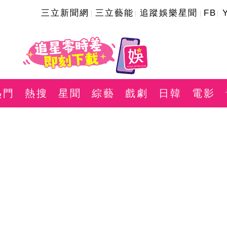
三立新聞網
三立藝能
追蹤娛樂星聞
FB
熱門
熱搜
星聞
綜藝
戲劇
日韓
電影