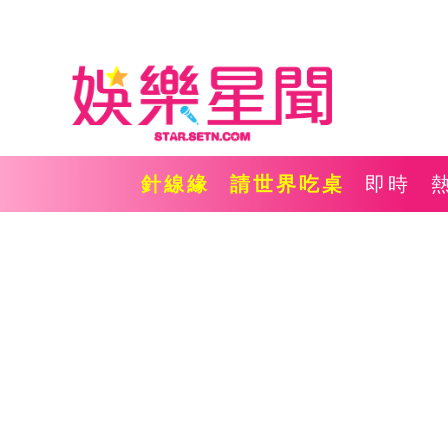
針線緣
請世界吃桌
即時