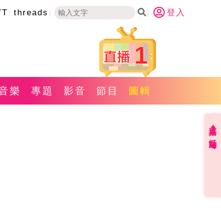
YT
threads
登入
1
音樂
專題
影音
節目
圖輯
直播✦活動