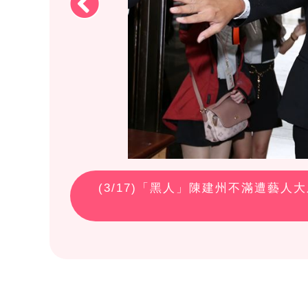
(
3
/17)「黑人」陳建州不滿遭藝人