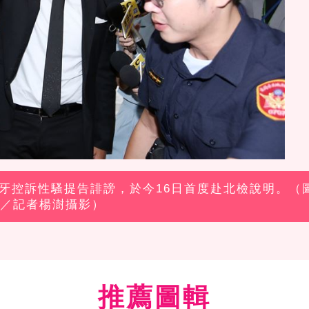
大牙控訴性騷提告誹謗，於今16日首度赴北檢說明。（
／記者楊澍攝影）
推薦圖輯