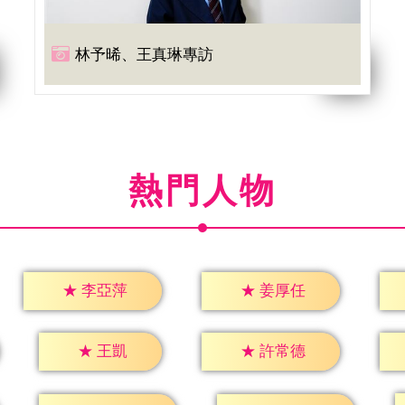
林予晞、王真琳專訪
熱門人物
★
李亞萍
★
姜厚任
★
王凱
★
許常德