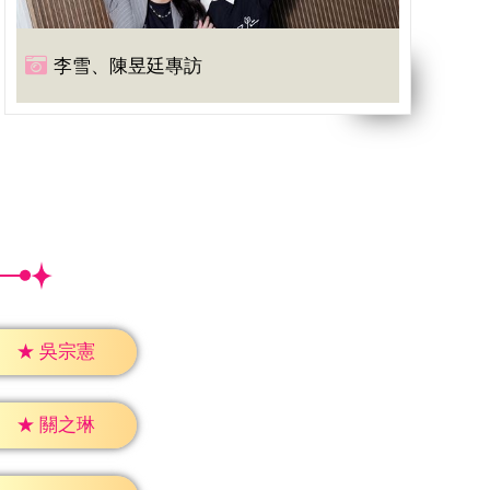
李雪、陳昱廷專訪
★
吳宗憲
★
關之琳