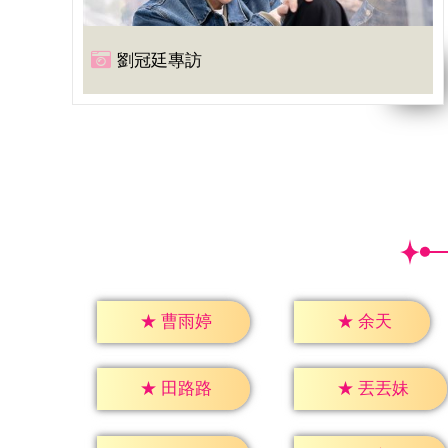
劉冠廷專訪
★
余天
★
曹雨婷
★
田路路
★
丟丟妹