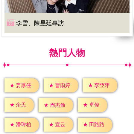
李雪、陳昱廷專訪
熱門人物
★
姜厚任
★
曹雨婷
★
李亞萍
★
余天
★
卓偉
★
周杰倫
★
宣云
★
潘瑋柏
★
田路路