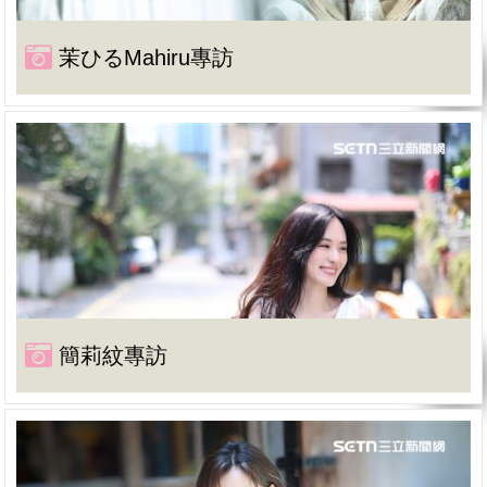
茉ひるMahiru專訪
簡莉紋專訪