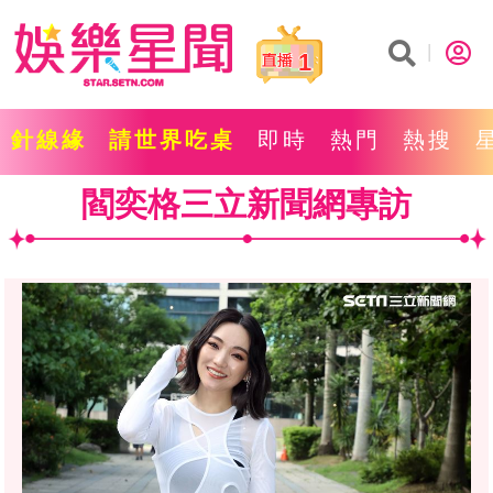
1
針線緣
請世界吃桌
即時
熱門
熱搜
閻奕格三立新聞網專訪