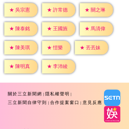
★
吳宗憲
★
許常德
★
關之琳
★
陳泰銘
★
王國旌
★
馬清偉
★
愷樂
★
陳美琪
★
丟丟妹
★
陳明真
★
李沛綾
關於三立新聞網
隱私權聲明
三立新聞自律守則
合作提案窗口
意見反應