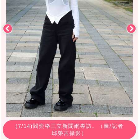
(
7
/14)閻奕格三立新聞網專訪。（圖/記者
邱榮吉攝影）