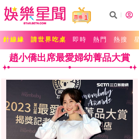
1
針線緣
請世界吃桌
即時
熱門
熱搜
趙小僑出席最愛婦幼菁品大賞