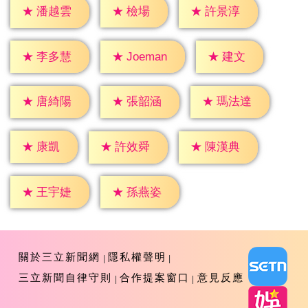
★
檢場
★
潘越雲
★
許景淳
★
建文
★
李多慧
★
Joeman
★
唐綺陽
★
張韶涵
★
瑪法達
★
康凱
★
許效舜
★
陳漢典
★
王宇婕
★
孫燕姿
關於三立新聞網
隱私權聲明
三立新聞自律守則
合作提案窗口
意見反應