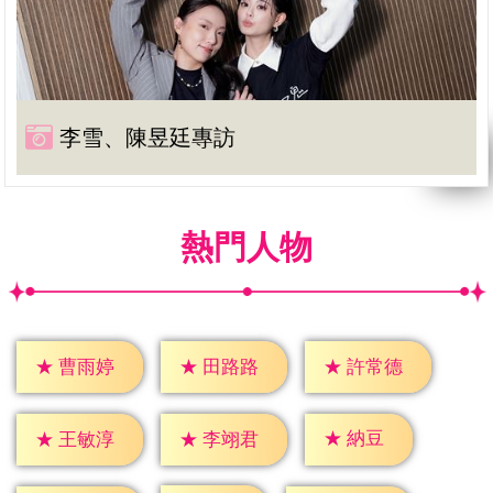
李雪、陳昱廷專訪
熱門人物
★
曹雨婷
★
田路路
★
許常德
★
納豆
★
王敏淳
★
李翊君