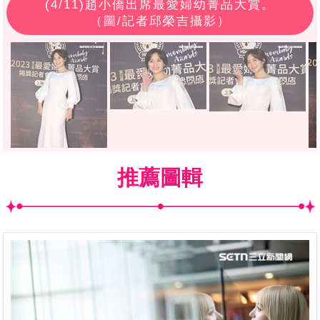
(
4
/11)趙小僑出席最愛婦幼菁品大賞。
（圖/記者邱榮吉攝影）
推薦圖輯