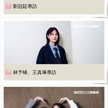
劉冠廷專訪
林予晞、王真琳專訪