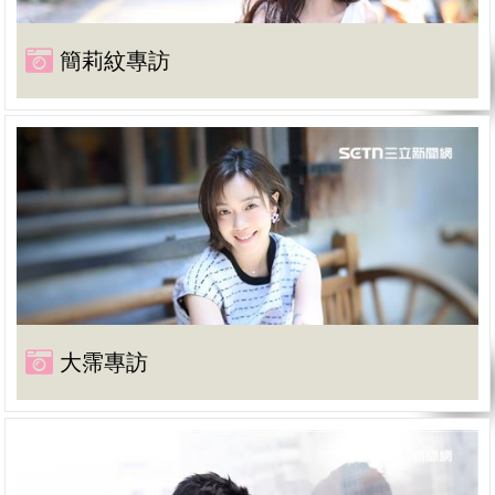
簡莉紋專訪
大霈專訪