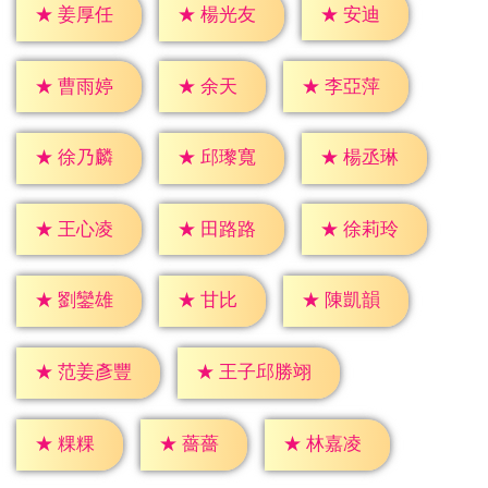
★
安迪
★
姜厚任
★
楊光友
★
余天
★
曹雨婷
★
李亞萍
★
徐乃麟
★
邱瓈寬
★
楊丞琳
★
王心凌
★
田路路
★
徐莉玲
★
甘比
★
劉鑾雄
★
陳凱韻
★
范姜彥豐
★
王子邱勝翊
★
粿粿
★
薔薔
★
林嘉凌