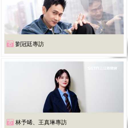
劉冠廷專訪
林予晞、王真琳專訪