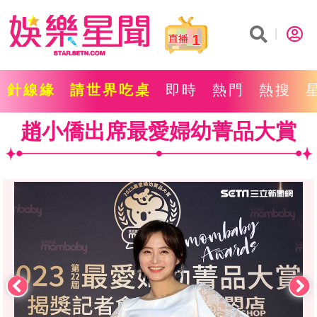
1
針線緣
請世界吃桌
即時
熱門
熱搜
趙小僑出席最愛婦幼菁品大賞