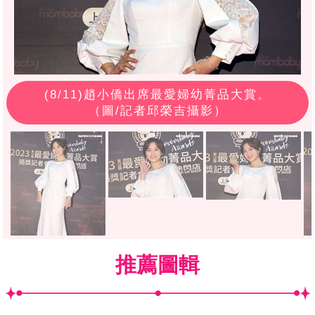
(
8
/11)趙小僑出席最愛婦幼菁品大賞。
（圖/記者邱榮吉攝影）
推薦圖輯