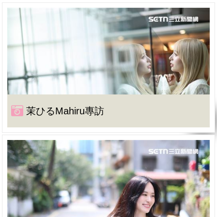
茉ひるMahiru專訪