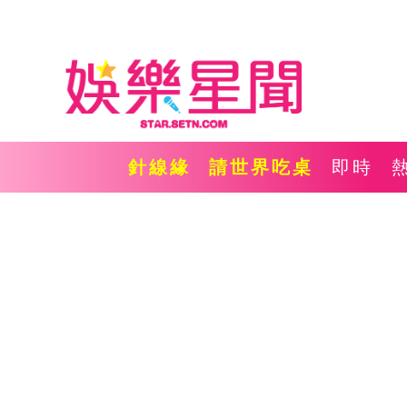
針線緣
請世界吃桌
即時