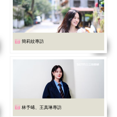
簡莉紋專訪
林予晞、王真琳專訪