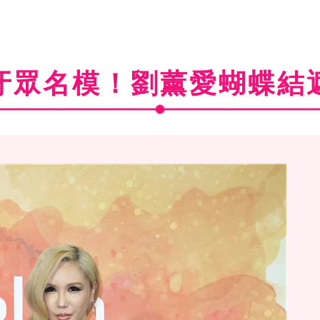
牙眾名模！劉薰愛蝴蝶結