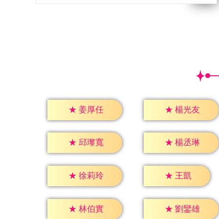
★
姜厚任
★
楊光友
★
邱瓈寬
★
楊丞琳
★
王凱
★
徐莉玲
★
林伯實
★
劉鑾雄