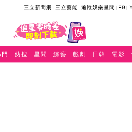
三立新聞網
三立藝能
追蹤娛樂星聞
FB
熱門
熱搜
星聞
綜藝
戲劇
日韓
電影