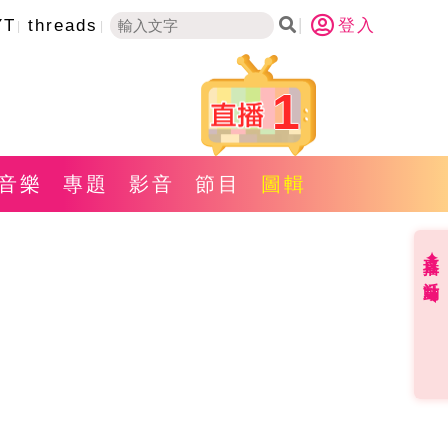
YT
threads
登入
1
音樂
專題
影音
節目
圖輯
直播✦活動