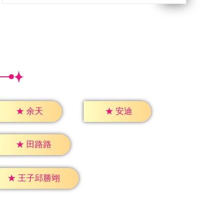
★
余天
★
安迪
★
田路路
★
王子邱勝翊