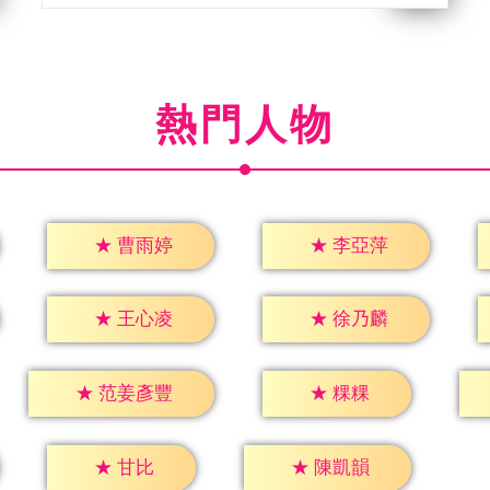
熱門人物
★
曹雨婷
★
李亞萍
★
王心凌
★
徐乃麟
★
粿粿
★
范姜彥豐
★
甘比
★
陳凱韻