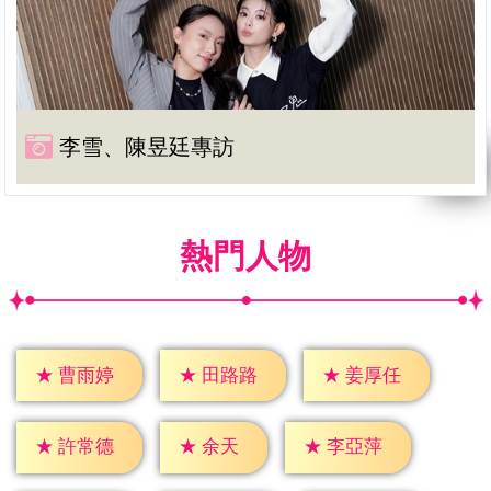
李雪、陳昱廷專訪
熱門人物
★
曹雨婷
★
田路路
★
姜厚任
★
余天
★
許常德
★
李亞萍