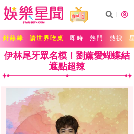
1
針線緣
請世界吃桌
即時
熱門
熱搜
伊林尾牙眾名模！劉薰愛蝴蝶結
遮點超辣