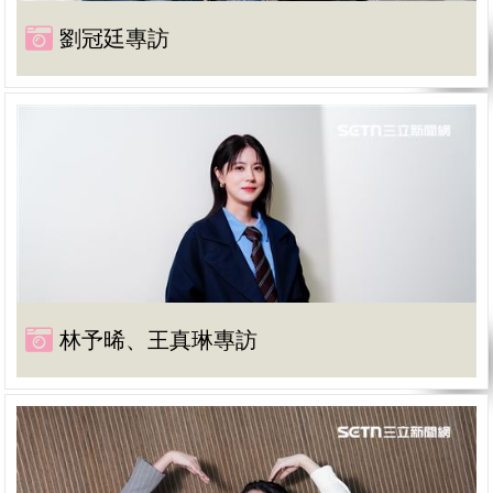
劉冠廷專訪
林予晞、王真琳專訪