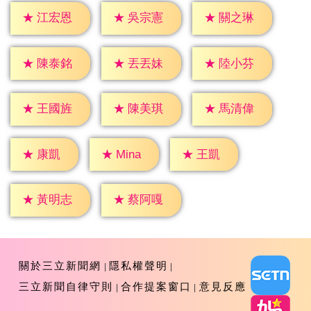
★
江宏恩
★
吳宗憲
★
關之琳
★
陳泰銘
★
丟丟妹
★
陸小芬
★
王國旌
★
陳美琪
★
馬清偉
★
康凱
★
王凱
★
Mina
★
黃明志
★
蔡阿嘎
關於三立新聞網
隱私權聲明
三立新聞自律守則
合作提案窗口
意見反應