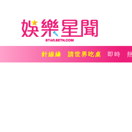
針線緣
請世界吃桌
即時