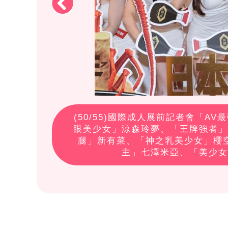
(
50
/55)國際成人展前記者會「A
眼美少女」涼森玲夢、「王牌強者」
腿」新有菜、「神之乳美少女」櫻
主」七澤米亞、「美少女