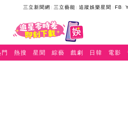
三立新聞網
三立藝能
追蹤娛樂星聞
FB
熱門
熱搜
星聞
綜藝
戲劇
日韓
電影