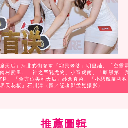
V最強天后」河北彩伽領軍「鄉民老婆」明里紬、「空靈
鈴村愛里、「神之巨乳尤物」小宵虎南、「暗黑第一
空桃、「全方位美乳天后」紗倉真菜、「小惡魔蘿莉教
界天花板」石川澪（圖／記者鄭孟晃攝影）
推薦圖輯