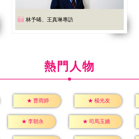
林予晞、王真琳專訪
熱門人物
★
曹雨婷
★
楊光友
★
李朝永
★
司馬玉嬌