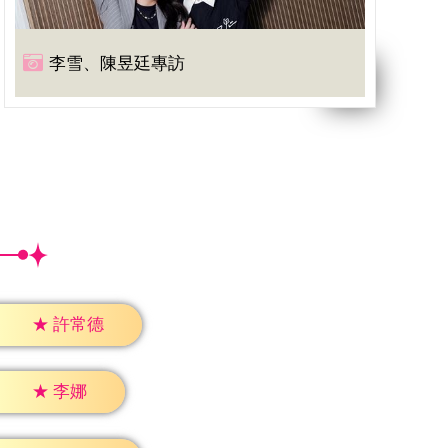
李雪、陳昱廷專訪
★
許常德
★
李娜