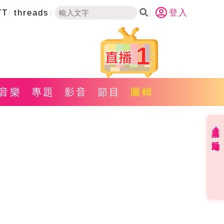
YT
threads
登入
1
音樂
專題
影音
節目
圖輯
直播✦活動