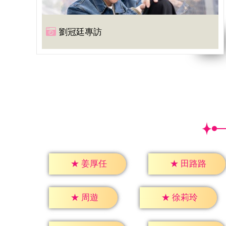
劉冠廷專訪
★
姜厚任
★
田路路
★
周遊
★
徐莉玲