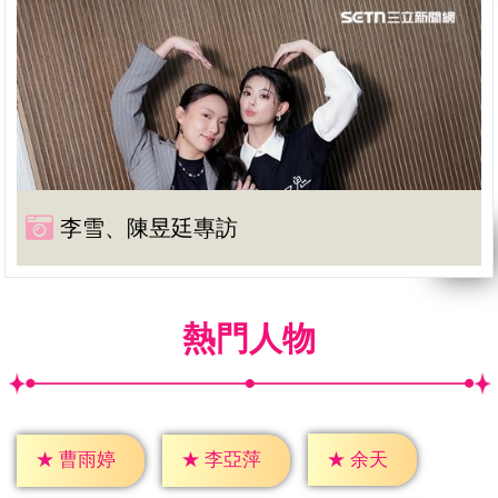
李雪、陳昱廷專訪
熱門人物
★
余天
★
曹雨婷
★
李亞萍