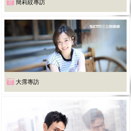
簡莉紋專訪
大霈專訪