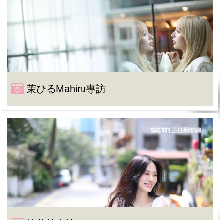
茉ひるMahiru專訪