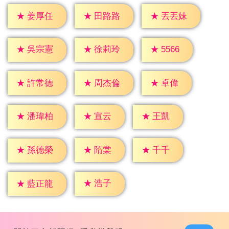
★
姜厚任
★
田路路
★
丟丟妹
★
5566
★
吳宗憲
★
徐莉玲
★
卓偉
★
許常德
★
周杰倫
★
宣云
★
王凱
★
潘瑋柏
★
隋棠
★
千千
★
孫德榮
★
浩子
★
藍正龍