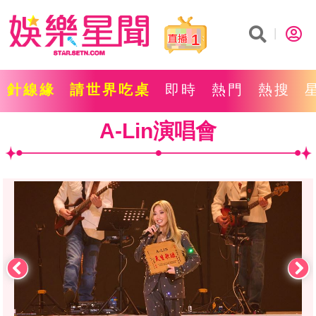
1
針線緣
請世界吃桌
即時
熱門
熱搜
A-Lin演唱會