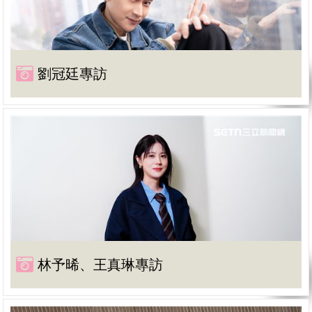
劉冠廷專訪
林予晞、王真琳專訪