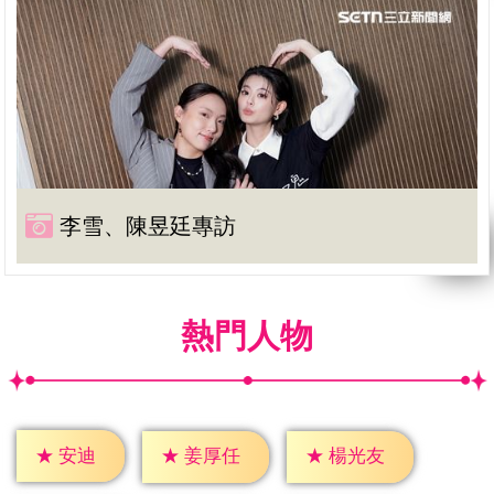
李雪、陳昱廷專訪
熱門人物
★
安迪
★
姜厚任
★
楊光友