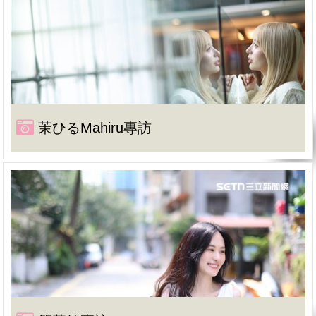
茉ひるMahiru專訪