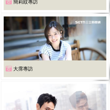
簡莉紋專訪
大霈專訪