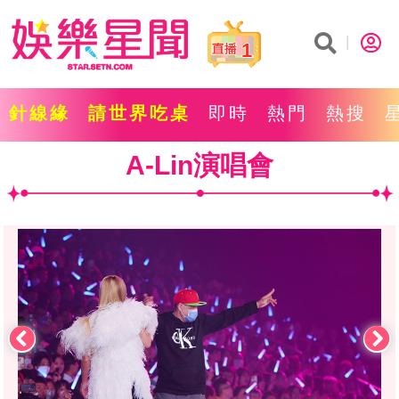
1
針線緣
請世界吃桌
即時
熱門
熱搜
A-Lin演唱會