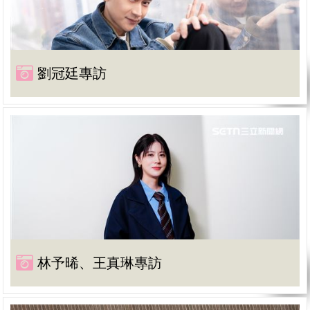
劉冠廷專訪
林予晞、王真琳專訪