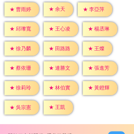
★
余天
★
曹雨婷
★
李亞萍
★
邱瓈寬
★
王心凌
★
楊丞琳
★
王燦
★
徐乃麟
★
田路路
★
蔡依珊
★
連勝文
★
張進芳
★
徐莉玲
★
林伯實
★
黃鐙輝
★
王凱
★
吳宗憲