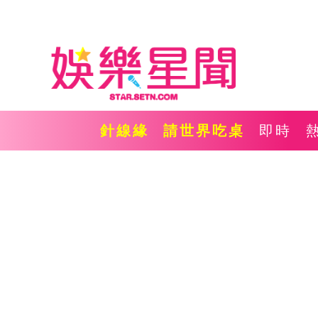
針線緣
請世界吃桌
即時