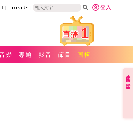
YT
threads
登入
1
音樂
專題
影音
節目
圖輯
直播✦活動