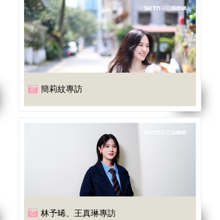
簡莉紋專訪
林予晞、王真琳專訪