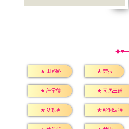
★
茜拉
★
田路路
★
許常德
★
司馬玉嬌
★
沈政男
★
哈利波特