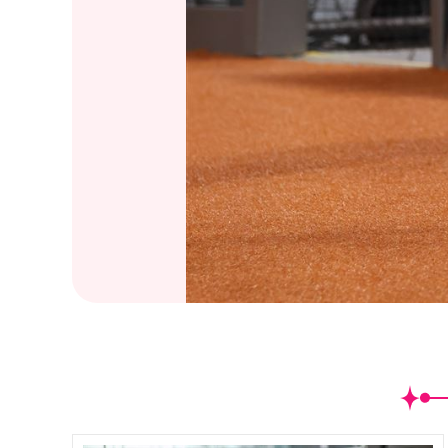
(
5
/17)GYUBIN受邀替味全龍