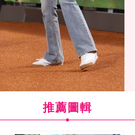
推薦圖輯
主場賽擔任開球嘉賓站上大巨蛋開球。（圖／記者鄭孟晃攝
影）