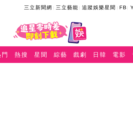
三立新聞網
三立藝能
追蹤娛樂星聞
FB
熱門
熱搜
星聞
綜藝
戲劇
日韓
電影