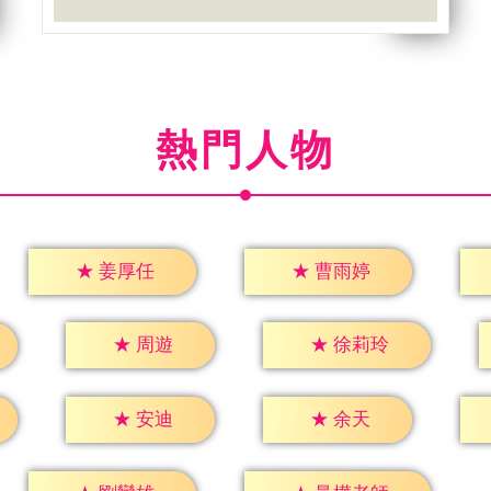
熱門人物
★
姜厚任
★
曹雨婷
★
周遊
★
徐莉玲
★
安迪
★
余天