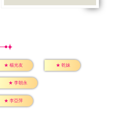
★
乾妹
★
楊光友
★
李朝永
★
李亞萍