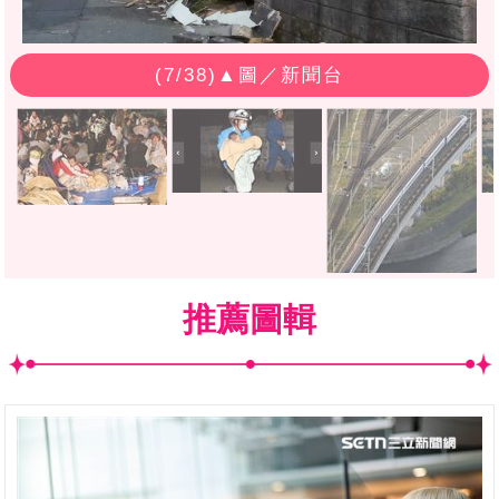
(
7
/38)▲圖／新聞台
推薦圖輯