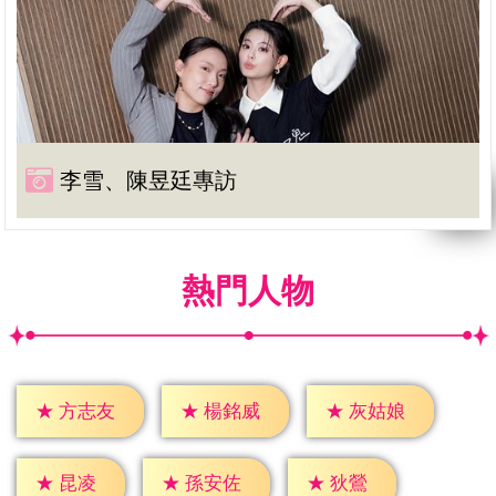
李雪、陳昱廷專訪
熱門人物
★
方志友
★
楊銘威
★
灰姑娘
★
昆凌
★
狄鶯
★
孫安佐