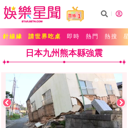
1
針線緣
請世界吃桌
即時
熱門
熱搜
日本九州熊本縣強震