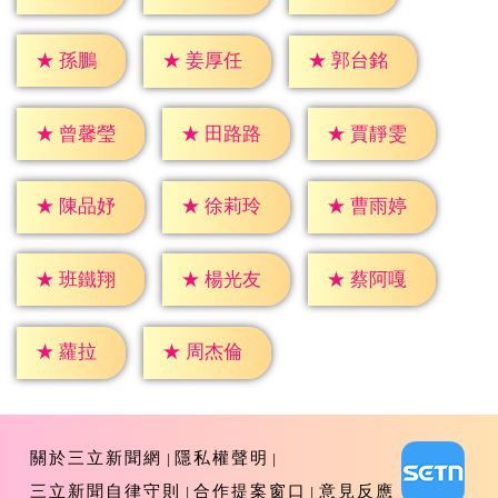
★
孫鵬
★
姜厚任
★
郭台銘
★
曾馨瑩
★
田路路
★
賈靜雯
★
陳品妤
★
徐莉玲
★
曹雨婷
★
班鐵翔
★
楊光友
★
蔡阿嘎
★
蘿拉
★
周杰倫
關於三立新聞網
隱私權聲明
三立新聞自律守則
合作提案窗口
意見反應