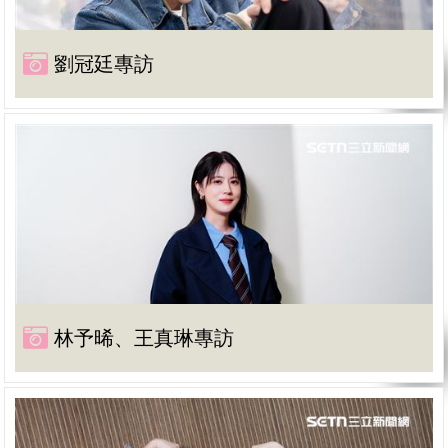
劉冠廷專訪
林予晞、王真琳專訪