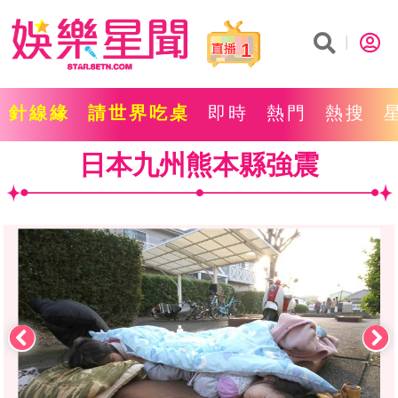
1
針線緣
請世界吃桌
即時
熱門
熱搜
日本九州熊本縣強震