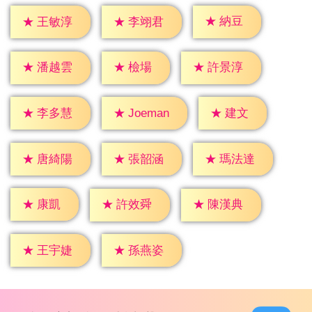
★
納豆
★
王敏淳
★
李翊君
★
檢場
★
潘越雲
★
許景淳
★
建文
★
李多慧
★
Joeman
★
唐綺陽
★
張韶涵
★
瑪法達
★
康凱
★
許效舜
★
陳漢典
★
王宇婕
★
孫燕姿