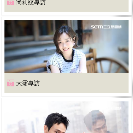
簡莉紋專訪
大霈專訪