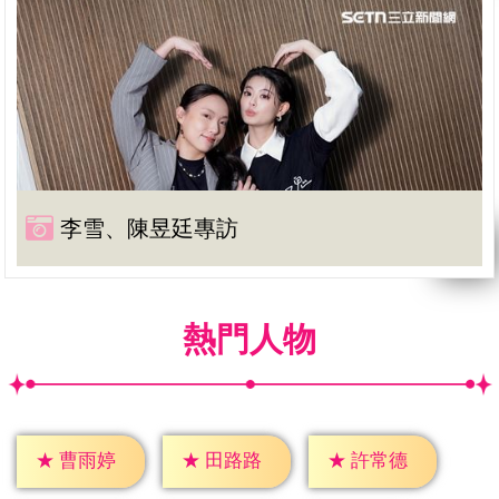
李雪、陳昱廷專訪
熱門人物
★
曹雨婷
★
田路路
★
許常德