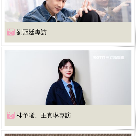
劉冠廷專訪
林予晞、王真琳專訪