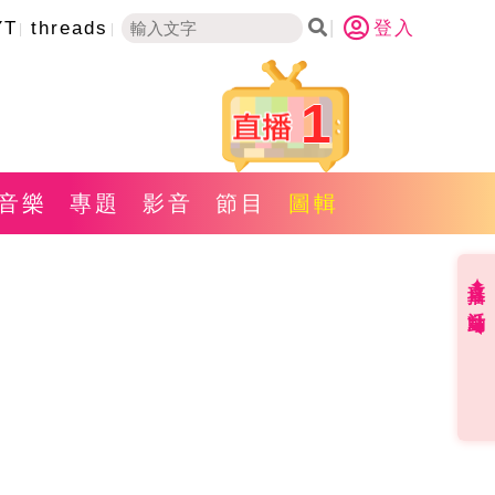
YT
threads
登入
1
音樂
專題
影音
節目
圖輯
直播✦活動