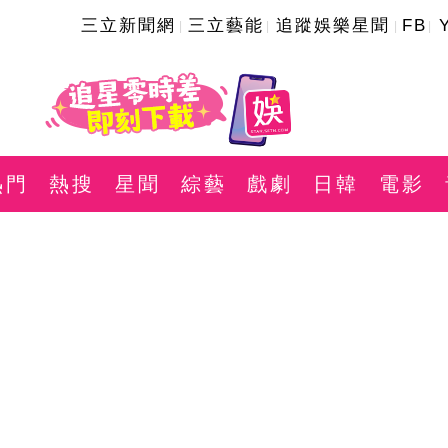
三立新聞網
三立藝能
追蹤娛樂星聞
FB
熱門
熱搜
星聞
綜藝
戲劇
日韓
電影