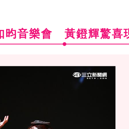
如昀音樂會 黃鐙輝驚喜