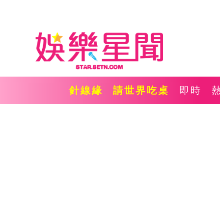
針線緣
請世界吃桌
即時