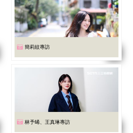
簡莉紋專訪
林予晞、王真琳專訪