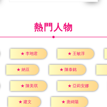
熱門人物
★
李翊君
★
王敏淳
★
納豆
★
陳泰銘
★
陳美琪
★
亞莉安娜
★
建文
★
唐綺陽