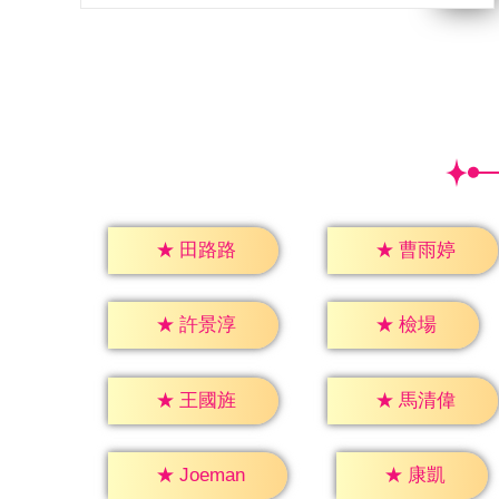
★
田路路
★
曹雨婷
★
檢場
★
許景淳
★
王國旌
★
馬清偉
★
康凱
★
Joeman