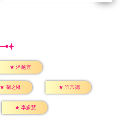
★
潘越雲
★
關之琳
★
許常德
★
李多慧