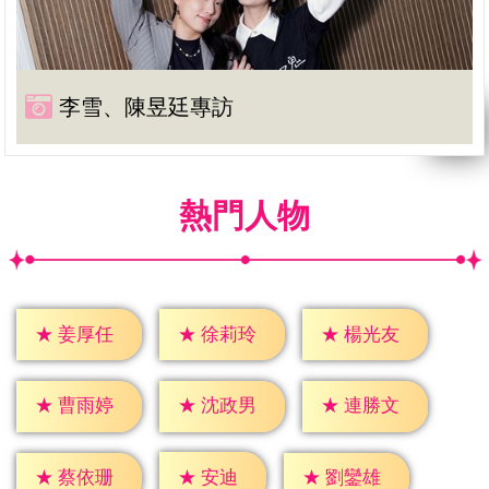
李雪、陳昱廷專訪
熱門人物
★
姜厚任
★
徐莉玲
★
楊光友
★
曹雨婷
★
沈政男
★
連勝文
★
安迪
★
蔡依珊
★
劉鑾雄