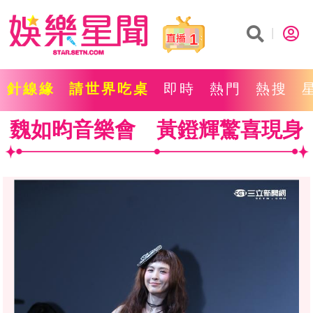
1
針線緣
請世界吃桌
即時
熱門
熱搜
魏如昀音樂會 黃鐙輝驚喜現身