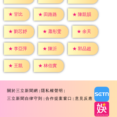
★
甘比
★
田路路
★
陳凱韻
★
余天
★
劉芯妤
★
蕭彤雯
★
陳沂
★
李亞萍
★
郭品超
★
王凱
★
林伯實
關於三立新聞網
隱私權聲明
三立新聞自律守則
合作提案窗口
意見反應