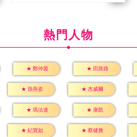
熱門人物
★
鄭仲茵
★
田路路
★
孫燕姿
★
杰威爾
★
康凱
★
瑪法達
★
紀寶如
★
蔡健雅