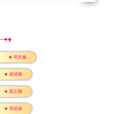
★
周杰倫
★
唐綺陽
★
顏正國
★
張韶涵