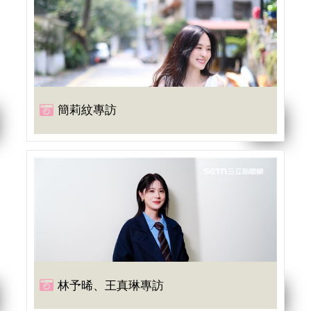
簡莉紋專訪
林予晞、王真琳專訪