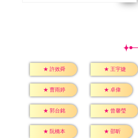
★
許效舜
★
王宇婕
★
卓偉
★
曹雨婷
★
郭台銘
★
曾馨瑩
★
邵昕
★
阮橋本