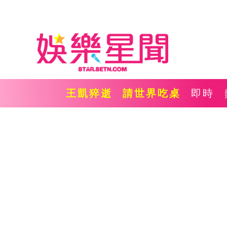
王凱猝逝
請世界吃桌
即時