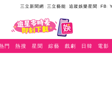
三立新聞網
三立藝能
追蹤娛樂星聞
FB
熱門
熱搜
星聞
綜藝
戲劇
日韓
電影