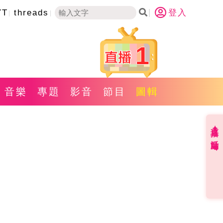
YT
threads
登入
1
音樂
專題
影音
節目
圖輯
直播✦活動