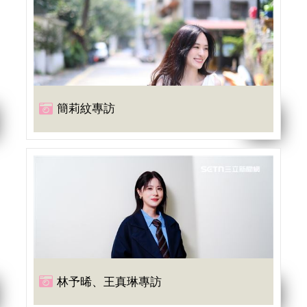
簡莉紋專訪
林予晞、王真琳專訪