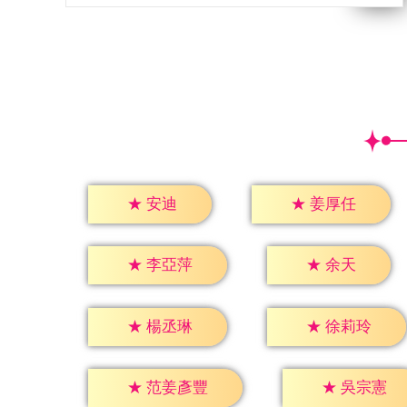
★
安迪
★
姜厚任
★
余天
★
李亞萍
★
楊丞琳
★
徐莉玲
★
吳宗憲
★
范姜彥豐