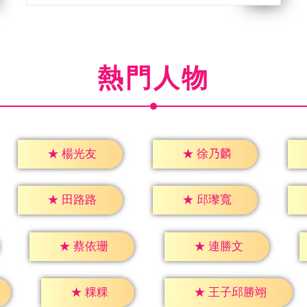
熱門人物
★
楊光友
★
徐乃麟
★
田路路
★
邱瓈寬
★
蔡依珊
★
連勝文
★
粿粿
★
王子邱勝翊