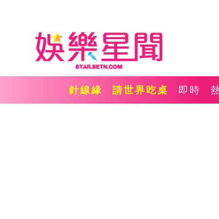
針線緣
請世界吃桌
即時