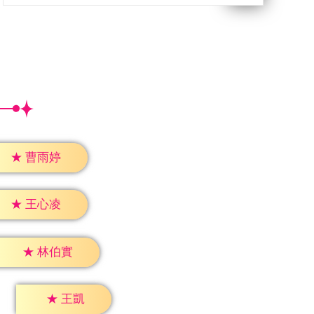
★
曹雨婷
★
王心凌
★
林伯實
★
王凱