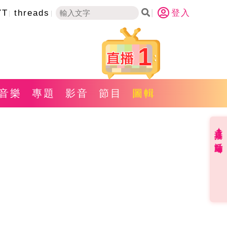
YT
threads
登入
1
音樂
專題
影音
節目
圖輯
直播✦活動