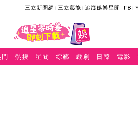
三立新聞網
三立藝能
追蹤娛樂星聞
FB
熱門
熱搜
星聞
綜藝
戲劇
日韓
電影