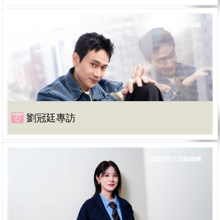
劉冠廷專訪