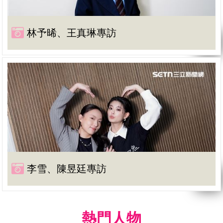
林予晞、王真琳專訪
李雪、陳昱廷專訪
熱門人物