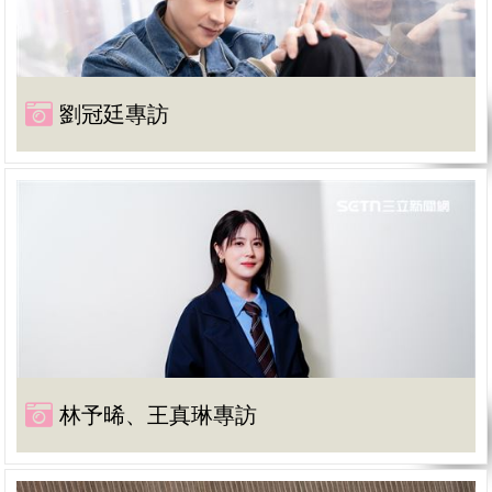
劉冠廷專訪
林予晞、王真琳專訪