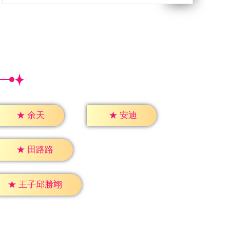
★
余天
★
安迪
★
田路路
★
王子邱勝翊