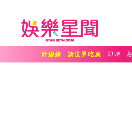
針線緣
請世界吃桌
即時