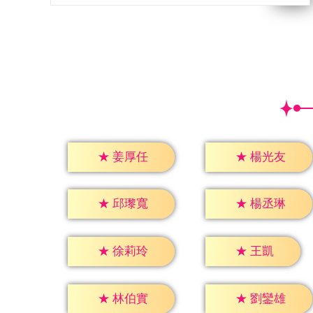
★
姜厚任
★
楊光友
★
邱瓈寬
★
楊丞琳
★
王凱
★
徐莉玲
★
林伯實
★
劉鑾雄