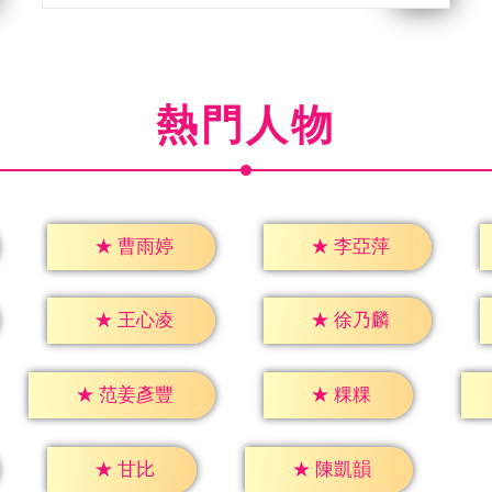
熱門人物
★
曹雨婷
★
李亞萍
★
王心凌
★
徐乃麟
★
粿粿
★
范姜彥豐
★
甘比
★
陳凱韻