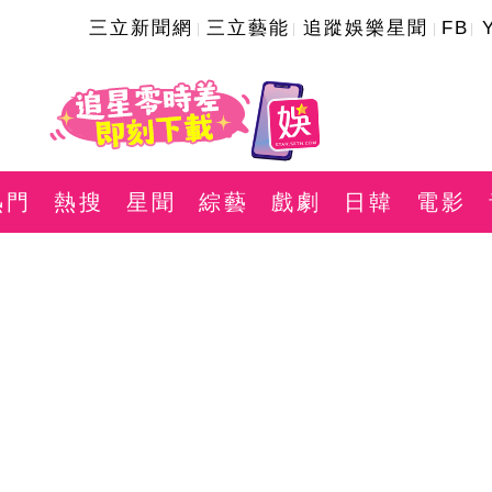
三立新聞網
三立藝能
追蹤娛樂星聞
FB
熱門
熱搜
星聞
綜藝
戲劇
日韓
電影