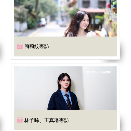
簡莉紋專訪
林予晞、王真琳專訪