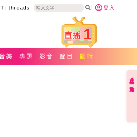
YT
threads
登入
1
音樂
專題
影音
節目
圖輯
直播✦活動