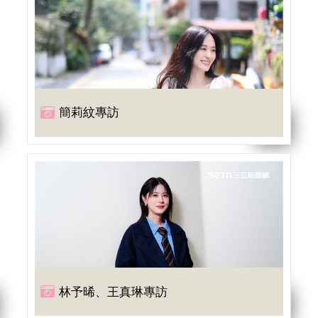
簡莉紋專訪
林予晞、王真琳專訪