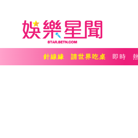
針線緣
請世界吃桌
即時