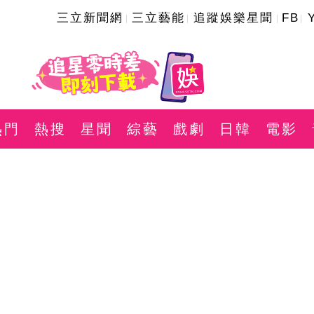
三立新聞網
三立藝能
追蹤娛樂星聞
FB
熱門
熱搜
星聞
綜藝
戲劇
日韓
電影