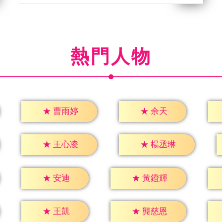
熱門人物
★
余天
★
曹雨婷
★
王心凌
★
楊丞琳
★
安迪
★
黃鐙輝
★
王凱
★
龔慈恩