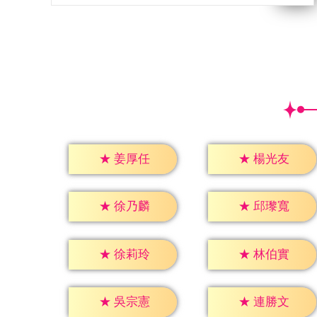
★
姜厚任
★
楊光友
★
徐乃麟
★
邱瓈寬
★
徐莉玲
★
林伯實
★
吳宗憲
★
連勝文