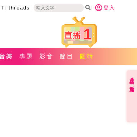
YT
threads
登入
1
音樂
專題
影音
節目
圖輯
直播✦活動