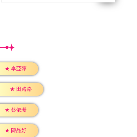
★
李亞萍
★
田路路
★
蔡依珊
★
陳品妤