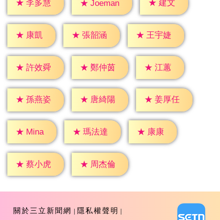
★
建文
★
李多慧
★
Joeman
★
康凱
★
張韶涵
★
王宇婕
★
江蕙
★
許效舜
★
鄭仲茵
★
孫燕姿
★
唐綺陽
★
姜厚任
★
康康
★
Mina
★
瑪法達
★
蔡小虎
★
周杰倫
關於三立新聞網
隱私權聲明