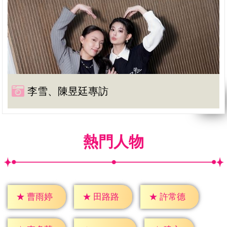
李雪、陳昱廷專訪
熱門人物
★
曹雨婷
★
田路路
★
許常德