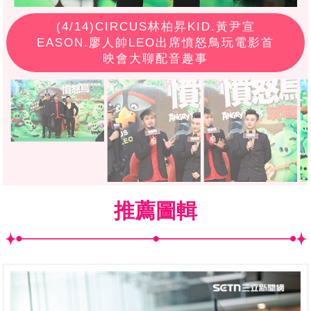
(
4
/14)CIRCUS林柏昇KID.黃尹宣
EASON.廖人帥LEO出席憤怒鳥玩電影首
映會大聊配音趣事
推薦圖輯