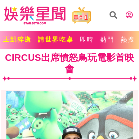
1
王凱猝逝
請世界吃桌
即時
熱門
熱搜
CIRCUS出席憤怒鳥玩電影首映
會