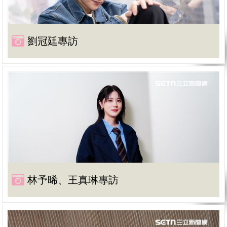
劉冠廷專訪
林予晞、王真琳專訪