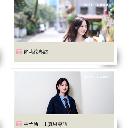
簡莉紋專訪
林予晞、王真琳專訪