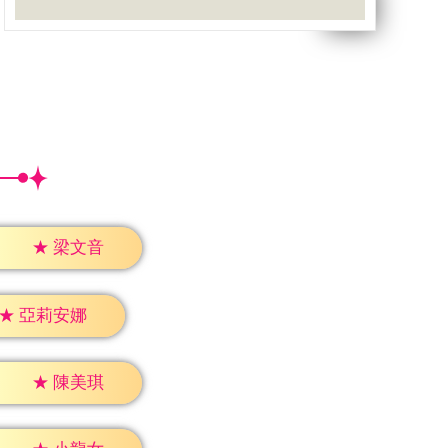
★
梁文音
★
亞莉安娜
★
陳美琪