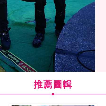
推薦圖輯
黃尹宣EASON.廖人帥LEO出席憤怒鳥玩電影首映會大聊配
趣事