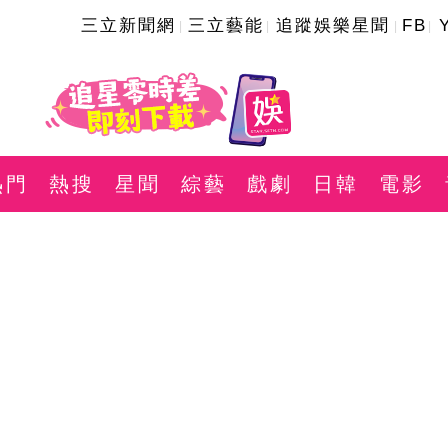
三立新聞網
三立藝能
追蹤娛樂星聞
FB
熱門
熱搜
星聞
綜藝
戲劇
日韓
電影