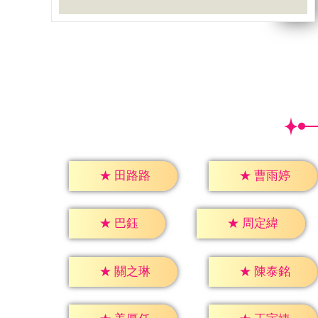
★
田路路
★
曹雨婷
★
巴鈺
★
周定緯
★
關之琳
★
陳泰銘