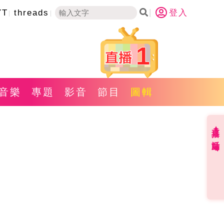
YT
threads
登入
1
音樂
專題
影音
節目
圖輯
直播✦活動