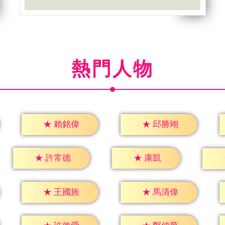
熱門人物
★
賴銘偉
★
邱勝翊
★
康凱
★
許常德
★
王國旌
★
馬清偉