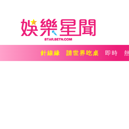
針線緣
請世界吃桌
即時