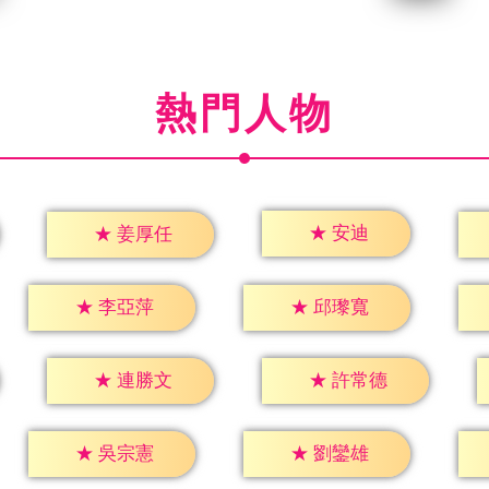
熱門人物
★
安迪
★
姜厚任
★
李亞萍
★
邱瓈寬
★
連勝文
★
許常德
★
吳宗憲
★
劉鑾雄