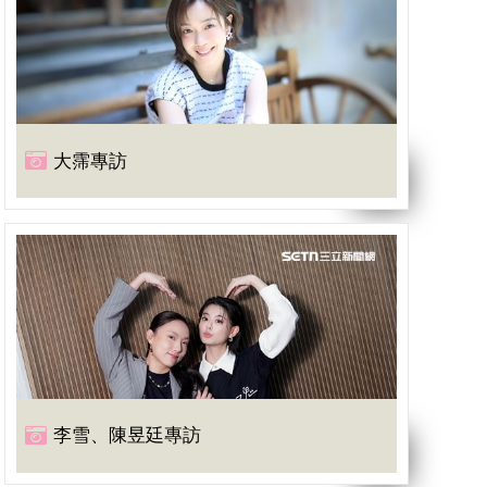
大霈專訪
李雪、陳昱廷專訪