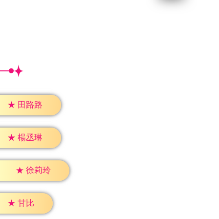
★
田路路
★
楊丞琳
★
徐莉玲
★
甘比