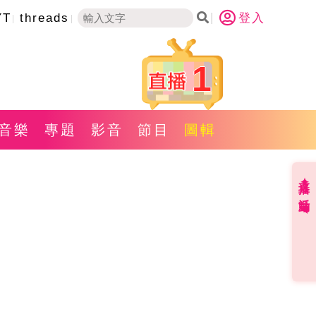
YT
threads
登入
1
音樂
專題
影音
節目
圖輯
直播✦活動