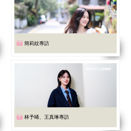
簡莉紋專訪
林予晞、王真琳專訪