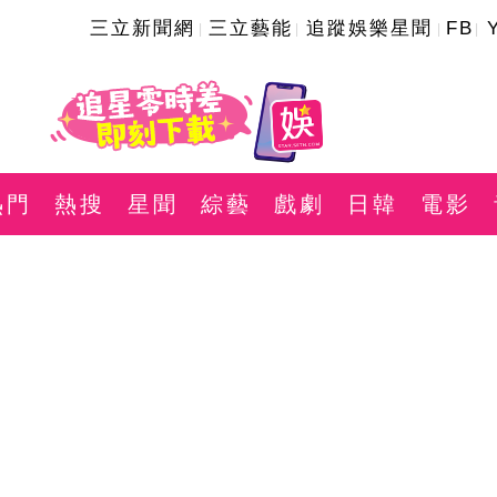
三立新聞網
三立藝能
追蹤娛樂星聞
FB
熱門
熱搜
星聞
綜藝
戲劇
日韓
電影