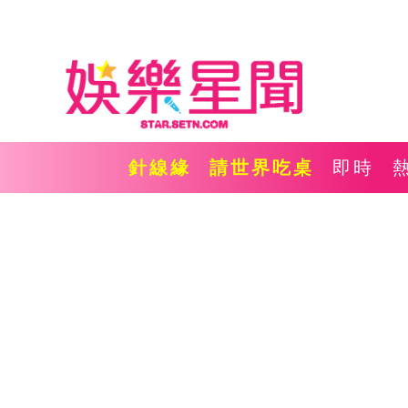
針線緣
請世界吃桌
即時