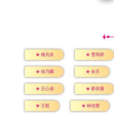
★
楊光友
★
曹雨婷
★
余天
★
徐乃麟
★
王心凌
★
蔡依珊
★
王凱
★
林伯實