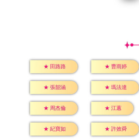
★
田路路
★
曹雨婷
★
張韶涵
★
瑪法達
★
江蕙
★
周杰倫
★
紀寶如
★
許效舜