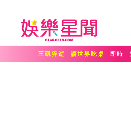
王凱猝逝
請世界吃桌
即時