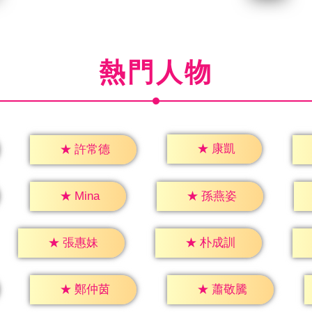
熱門人物
★
康凱
★
許常德
★
Mina
★
孫燕姿
★
張惠妹
★
朴成訓
★
鄭仲茵
★
蕭敬騰