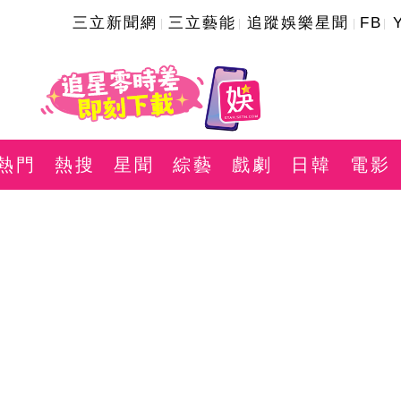
三立新聞網
三立藝能
追蹤娛樂星聞
FB
熱門
熱搜
星聞
綜藝
戲劇
日韓
電影