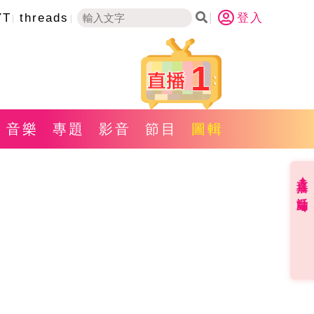
YT
threads
登入
1
音樂
專題
影音
節目
圖輯
直播✦活動