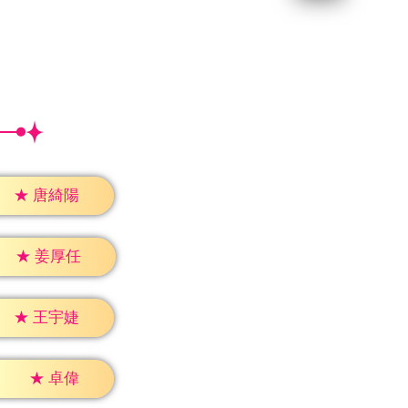
★
唐綺陽
★
姜厚任
★
王宇婕
★
卓偉