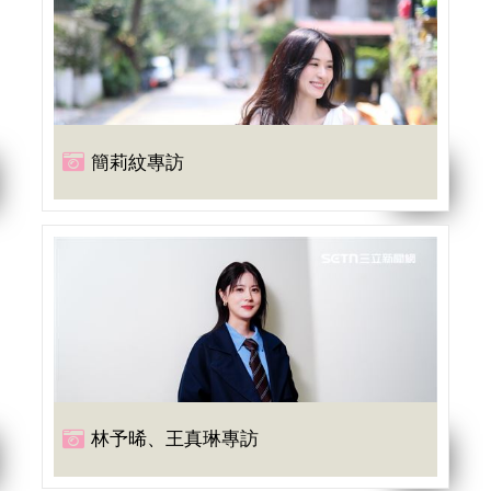
簡莉紋專訪
林予晞、王真琳專訪