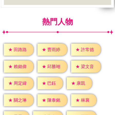
熱門人物
★
田路路
★
曹雨婷
★
許常德
★
賴銘偉
★
邱勝翊
★
梁文音
★
巴鈺
★
康凱
★
周定緯
★
林襄
★
關之琳
★
陳泰銘