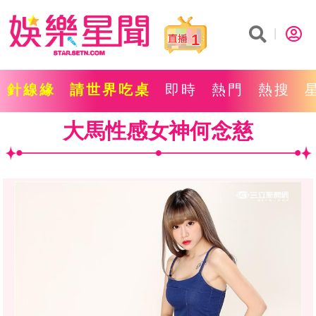
1
針線緣
請世界吃桌
即時
熱門
熱搜
大馬性感女神何念慈