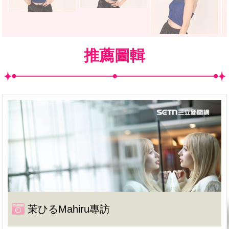
推薦圖輯
茉ひるMahiru專訪