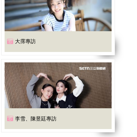
大霈專訪
李雪、陳昱廷專訪