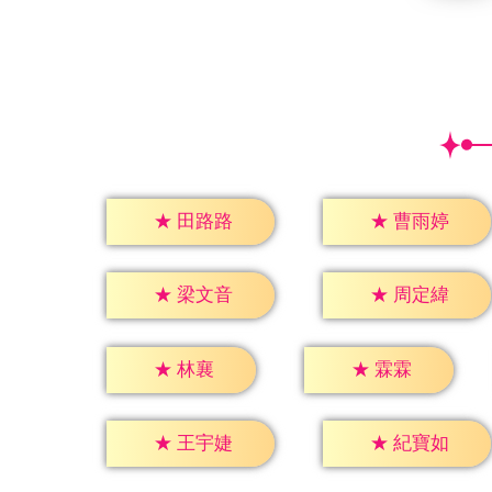
★
田路路
★
曹雨婷
★
梁文音
★
周定緯
★
林襄
★
霖霖
★
王宇婕
★
紀寶如