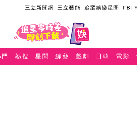
三立新聞網
三立藝能
追蹤娛樂星聞
FB
熱門
熱搜
星聞
綜藝
戲劇
日韓
電影