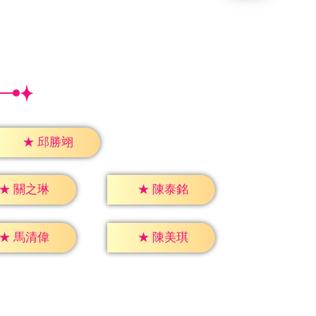
★
邱勝翊
★
關之琳
★
陳泰銘
★
馬清偉
★
陳美琪