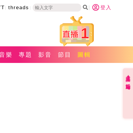
YT
threads
登入
1
音樂
專題
影音
節目
圖輯
直播✦活動