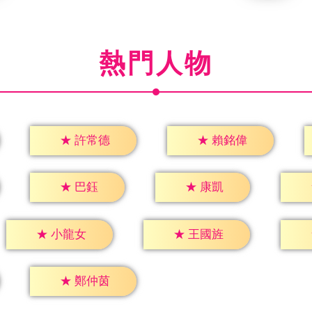
熱門人物
★
許常德
★
賴銘偉
★
巴鈺
★
康凱
★
小龍女
★
王國旌
★
鄭仲茵