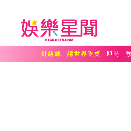
針線緣
請世界吃桌
即時