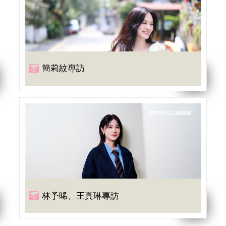
簡莉紋專訪
林予晞、王真琳專訪