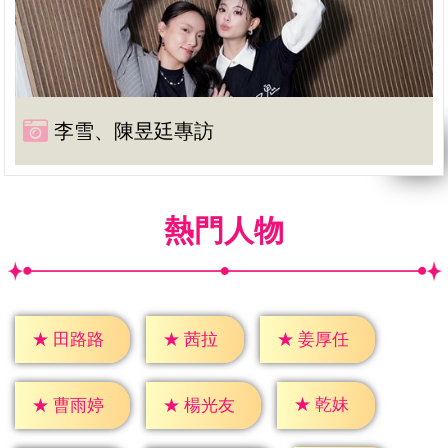
李雪、陳昱廷專訪
熱門人物
★
茜拉
★
田路路
★
姜厚任
★
乾妹
★
曹雨婷
★
楊光友