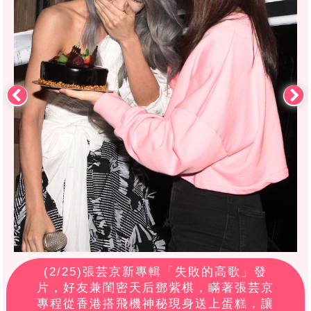
(
2
/25)張芸京新專輯「失敗的高歌」發
片，好友兼閨密天后鄧紫棋，瞞著張芸京
專程從香港搭飛機神秘現身送上蛋糕，讓