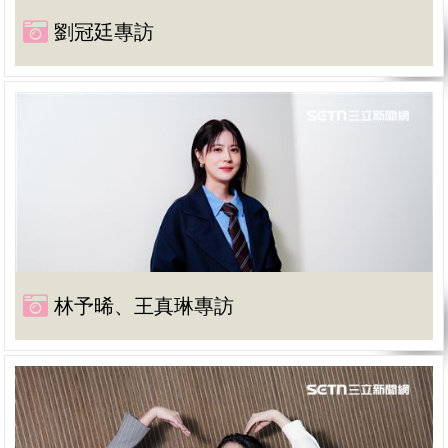
劉冠廷專訪
林予晞、王真琳專訪