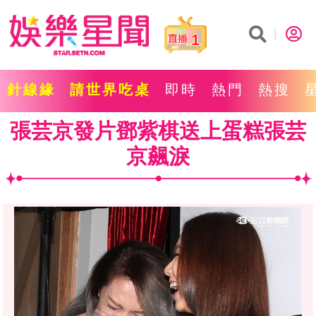
1
針線緣
請世界吃桌
即時
熱門
熱搜
張芸京發片鄧紫棋送上蛋糕張芸
京飆淚