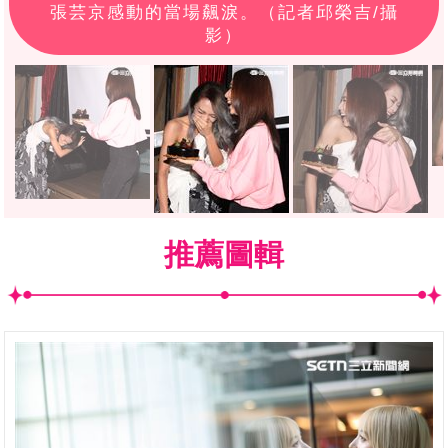
張芸京感動的當場飆淚。（記者邱榮吉/攝
影）
推薦圖輯