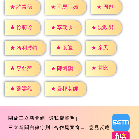
★
周遊
★
許常德
★
司馬玉嬌
★
徐莉玲
★
李朝永
★
沈政男
★
安迪
★
余天
★
哈利波特
★
甘比
★
李亞萍
★
陳凱韻
★
劉鑾雄
★
曼樺老師
關於三立新聞網
隱私權聲明
三立新聞自律守則
合作提案窗口
意見反應