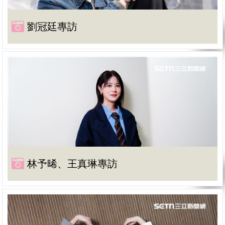
劉冠廷專訪
林予晞、王真琳專訪