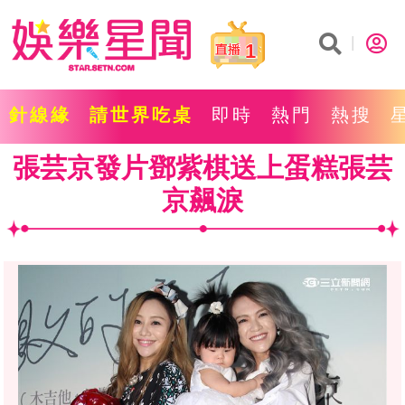
1
針線緣
請世界吃桌
即時
熱門
熱搜
張芸京發片鄧紫棋送上蛋糕張芸
京飆淚