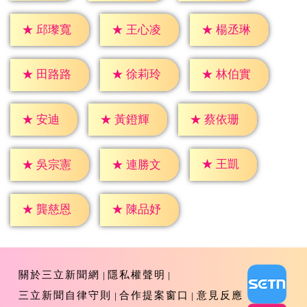
★
邱瓈寬
★
王心凌
★
楊丞琳
★
田路路
★
徐莉玲
★
林伯實
★
安迪
★
黃鐙輝
★
蔡依珊
★
王凱
★
吳宗憲
★
連勝文
★
龔慈恩
★
陳品妤
關於三立新聞網
隱私權聲明
三立新聞自律守則
合作提案窗口
意見反應