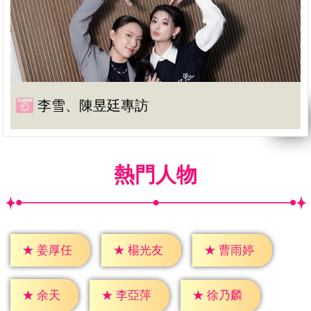
李雪、陳昱廷專訪
熱門人物
★
姜厚任
★
楊光友
★
曹雨婷
★
余天
★
李亞萍
★
徐乃麟