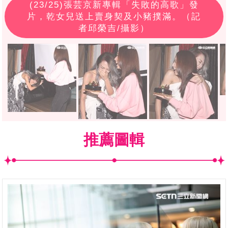
(
23
/25)張芸京新專輯「失敗的高歌」發
片，乾女兒送上賣身契及小豬撲滿。（記
者邱榮吉/攝影）
推薦圖輯