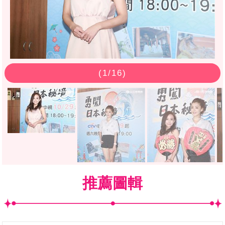
(
1
/16)
推薦圖輯