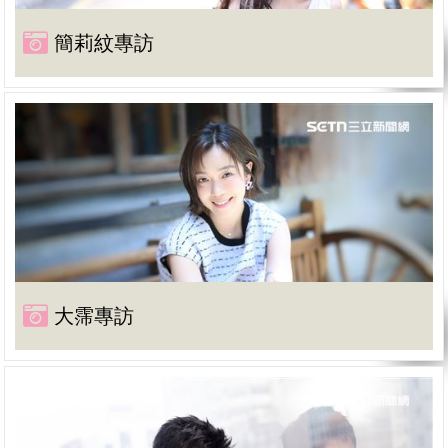
簡莉紋專訪
大霈專訪