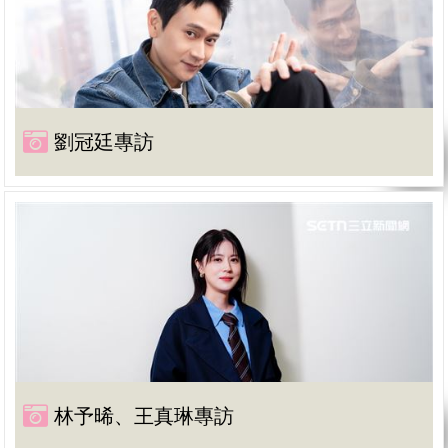
劉冠廷專訪
林予晞、王真琳專訪