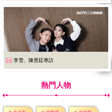
李雪、陳昱廷專訪
熱門人物