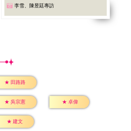
李雪、陳昱廷專訪
★
田路路
★
卓偉
★
吳宗憲
★
建文