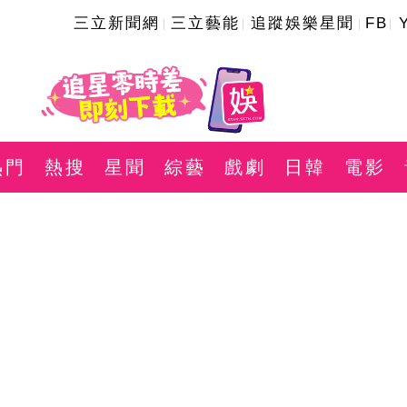
三立新聞網
三立藝能
追蹤娛樂星聞
FB
熱門
熱搜
星聞
綜藝
戲劇
日韓
電影