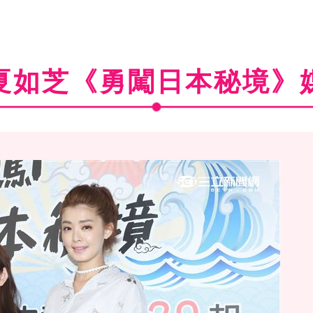
夏如芝《勇闖日本秘境》