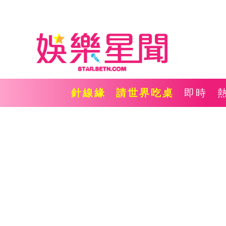
針線緣
請世界吃桌
即時