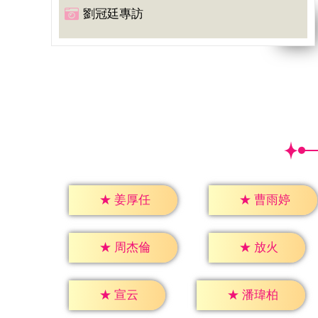
劉冠廷專訪
★
姜厚任
★
曹雨婷
★
放火
★
周杰倫
★
宣云
★
潘瑋柏