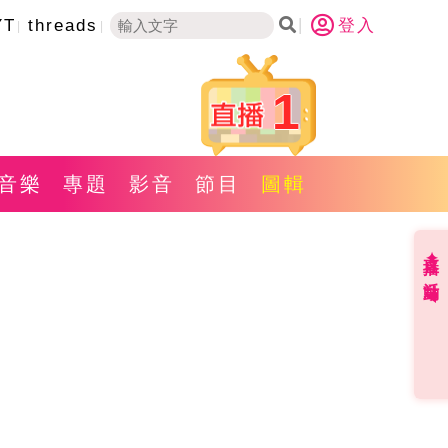
YT
threads
登入
1
音樂
專題
影音
節目
圖輯
直播✦活動