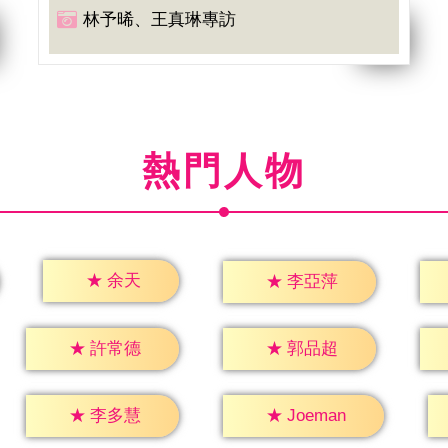
林予晞、王真琳專訪
熱門人物
★
余天
★
李亞萍
★
許常德
★
郭品超
★
李多慧
★
Joeman