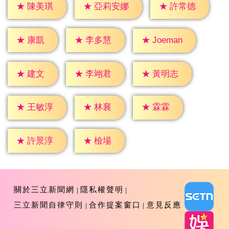
★
陳美琪
★
許常德
★
亞莉安娜
★
康凱
★
李多慧
★
Joeman
★
建文
★
李翊君
★
黃明志
★
林襄
★
霖霖
★
王敏淳
★
檢場
★
許景淳
關於三立新聞網
隱私權聲明
三立新聞自律守則
合作提案窗口
意見反應