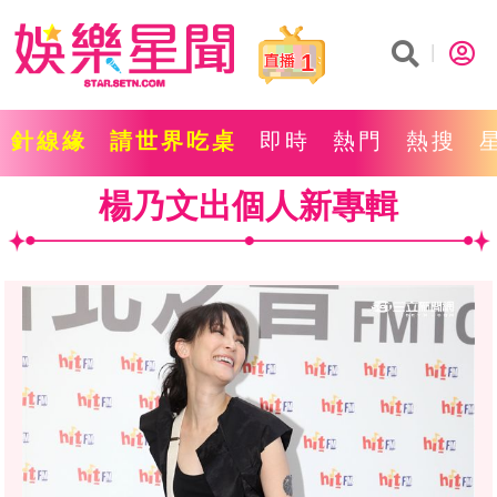
1
針線緣
請世界吃桌
即時
熱門
熱搜
楊乃文出個人新專輯