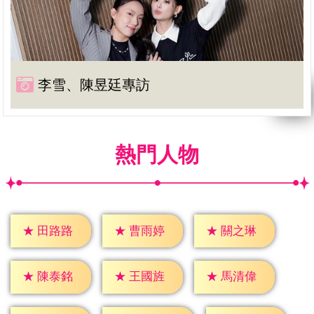
李雪、陳昱廷專訪
熱門人物
★
田路路
★
曹雨婷
★
關之琳
★
陳泰銘
★
王國旌
★
馬清偉