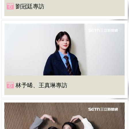
劉冠廷專訪
林予晞、王真琳專訪