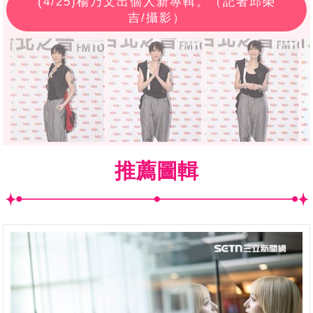
(
4
/25)楊乃文出個人新專輯。（記者邱榮
吉/攝影）
推薦圖輯