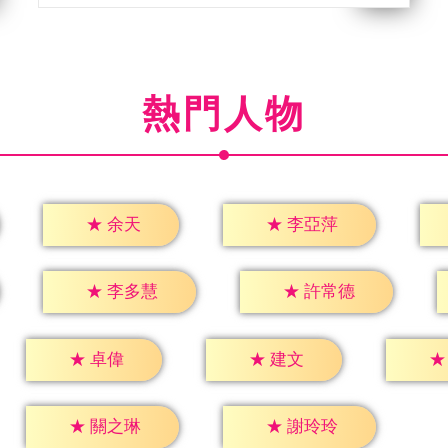
熱門人物
★
余天
★
李亞萍
★
李多慧
★
許常德
★
卓偉
★
建文
★
★
關之琳
★
謝玲玲