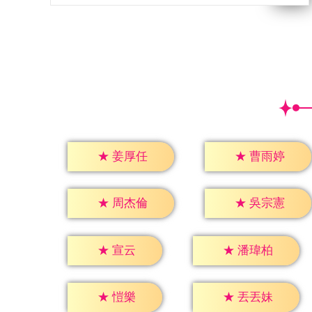
★
姜厚任
★
曹雨婷
★
周杰倫
★
吳宗憲
★
宣云
★
潘瑋柏
★
愷樂
★
丟丟妹