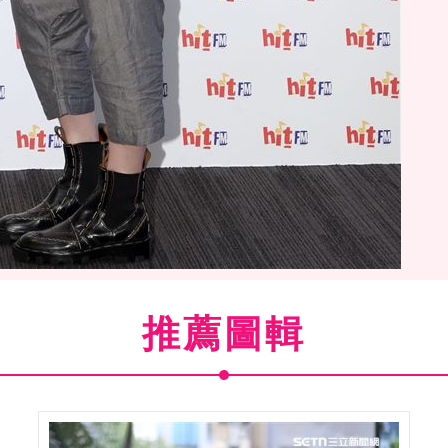
文出個人新專輯。（記者邱榮吉/攝影）
推薦圖輯