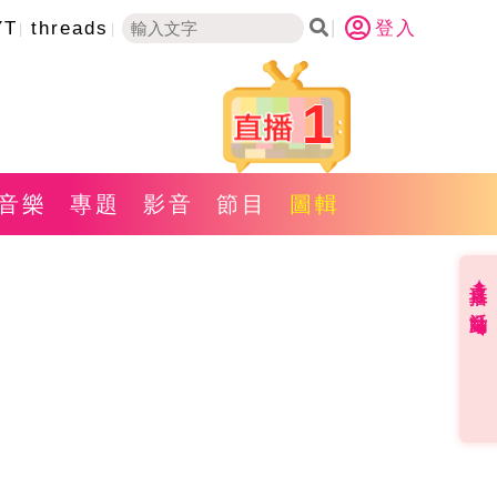
YT
threads
登入
1
音樂
專題
影音
節目
圖輯
直播✦活動