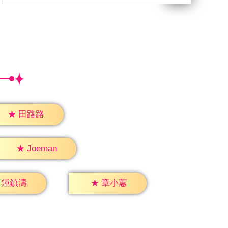
★
田路路
★
Joeman
鍾鎮濤
★
章小蕙