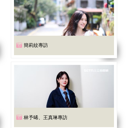
簡莉紋專訪
林予晞、王真琳專訪