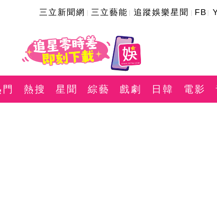
三立新聞網
三立藝能
追蹤娛樂星聞
FB
熱門
熱搜
星聞
綜藝
戲劇
日韓
電影