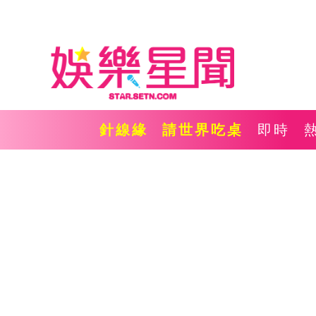
針線緣
請世界吃桌
即時