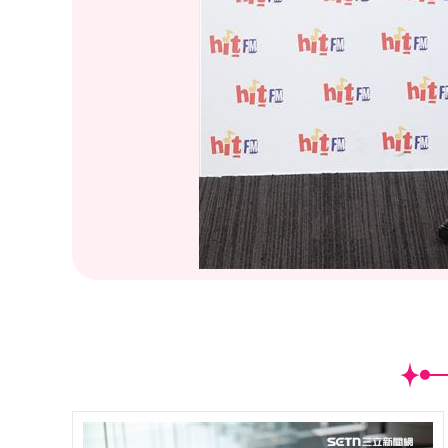
(
24
/25)楊乃