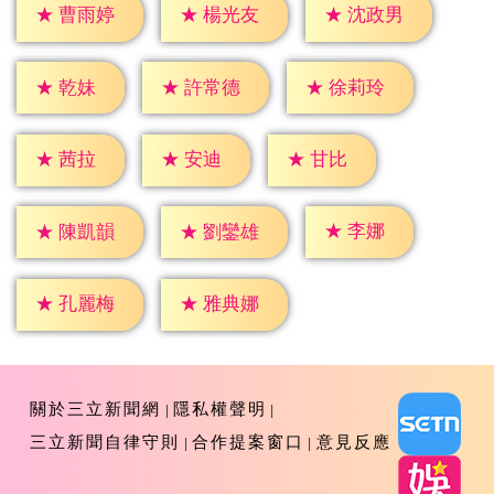
★
曹雨婷
★
楊光友
★
沈政男
★
乾妹
★
許常德
★
徐莉玲
★
茜拉
★
安迪
★
甘比
★
李娜
★
陳凱韻
★
劉鑾雄
★
孔麗梅
★
雅典娜
關於三立新聞網
隱私權聲明
三立新聞自律守則
合作提案窗口
意見反應