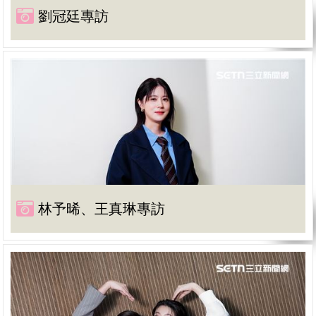
劉冠廷專訪
林予晞、王真琳專訪