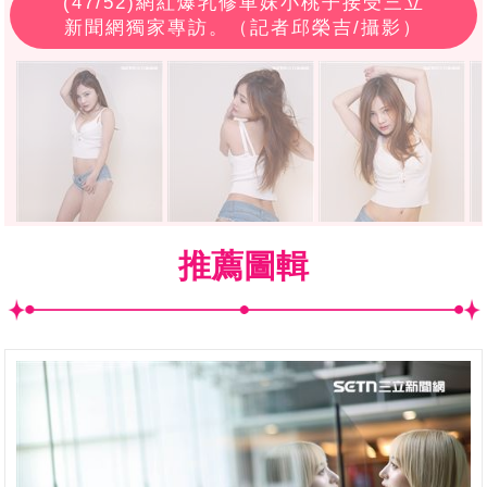
(
47
/52)網紅爆乳修車妹小桃子接受三立
新聞網獨家專訪。（記者邱榮吉/攝影）
推薦圖輯