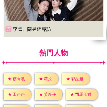
李雪、陳昱廷專訪
熱門人物
★
蘿拉
★
蔡阿嘎
★
郭品超
★
田路路
★
姜厚任
★
司馬玉嬌