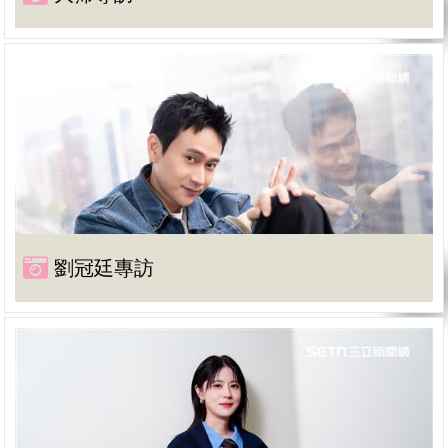
劉冠廷專訪