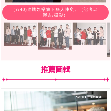
(
7
/40)達騰娛樂旗下藝人陳奕。（記者邱
榮吉/攝影）
推薦圖輯