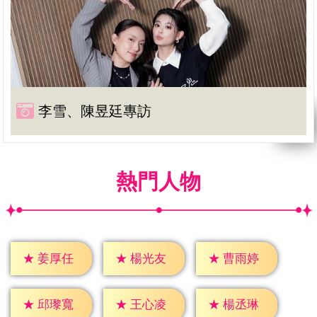
李雪、陳昱廷專訪
熱門人物
★
姜厚任
★
楊光友
★
曹雨婷
★
邱瓈寬
★
王心凌
★
楊丞琳