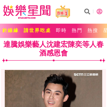
1
針線緣
請世界吃桌
即時
熱門
熱搜
達騰娛樂藝人沈建宏陳奕等人春
酒感恩會