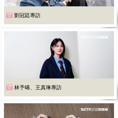
劉冠廷專訪
林予晞、王真琳專訪