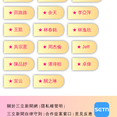
★
余天
★
田路路
★
李亞萍
★
王凱
★
林春銘
★
林逸欣
★
Jeff
★
吳宗憲
★
周杰倫
★
卓偉
★
陳品妤
★
潘瑋柏
★
宣云
★
關之琳
關於三立新聞網
隱私權聲明
三立新聞自律守則
合作提案窗口
意見反應