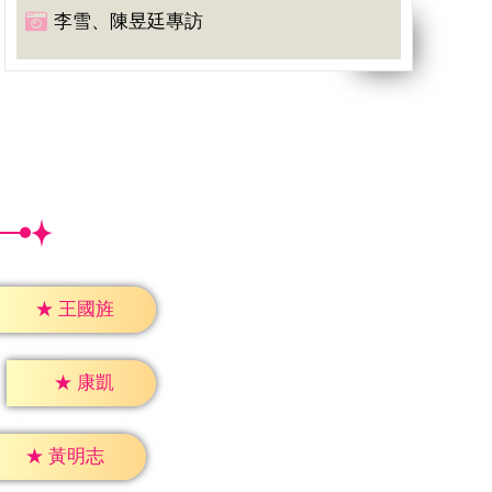
李雪、陳昱廷專訪
★
王國旌
★
康凱
★
黃明志