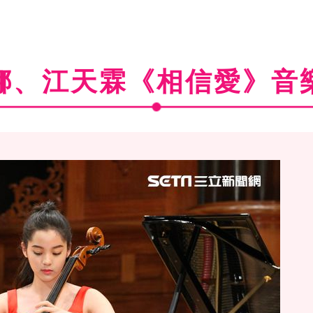
娜、江天霖《相信愛》音