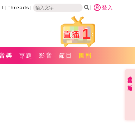
YT
threads
登入
1
音樂
專題
影音
節目
圖輯
直播✦活動