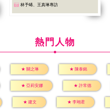
林予晞、王真琳專訪
熱門人物
★
關之琳
★
陳泰銘
★
許常德
★
亞莉安娜
★
建文
★
李翊君