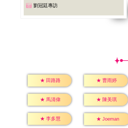
劉冠廷專訪
★
田路路
★
曹雨婷
★
馬清偉
★
陳美琪
★
李多慧
★
Joeman