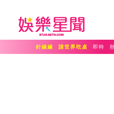
針線緣
請世界吃桌
即時