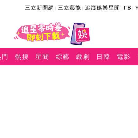
三立新聞網
三立藝能
追蹤娛樂星聞
FB
熱門
熱搜
星聞
綜藝
戲劇
日韓
電影