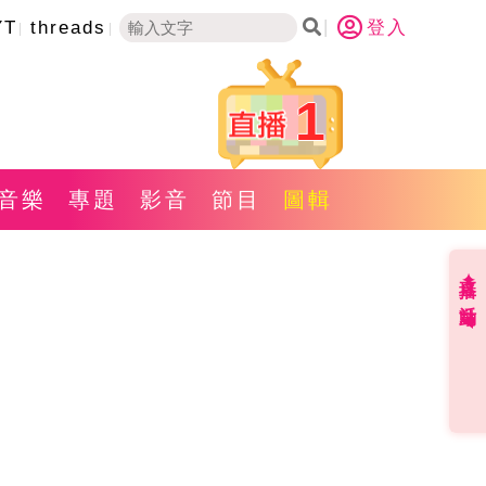
YT
threads
登入
1
音樂
專題
影音
節目
圖輯
直播✦活動