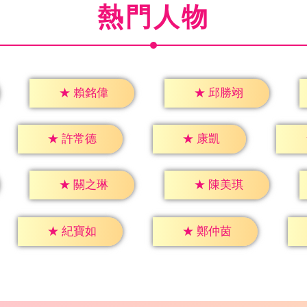
熱門人物
★
賴銘偉
★
邱勝翊
★
康凱
★
許常德
★
關之琳
★
陳美琪
★
紀寶如
★
鄭仲茵