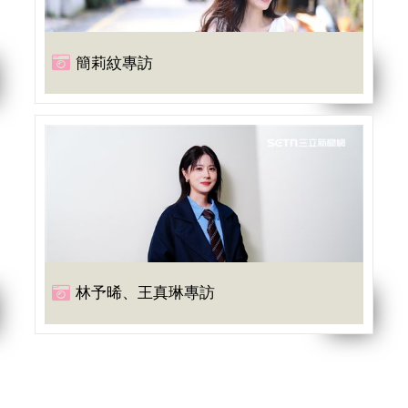
簡莉紋專訪
林予晞、王真琳專訪