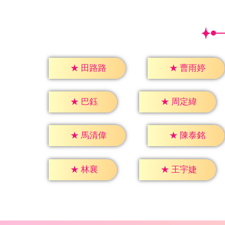
★
田路路
★
曹雨婷
★
巴鈺
★
周定緯
★
馬清偉
★
陳泰銘
★
林襄
★
王宇婕