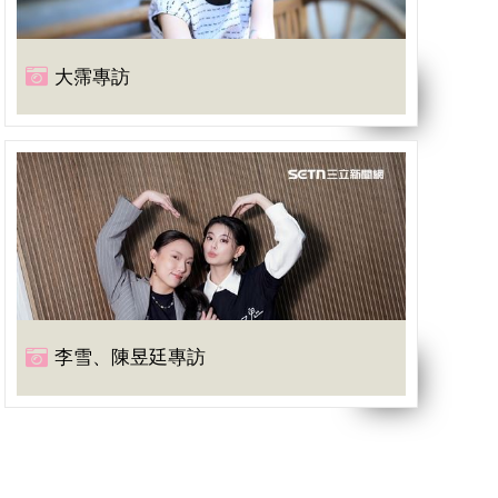
大霈專訪
李雪、陳昱廷專訪