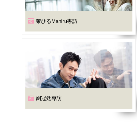
茉ひるMahiru專訪
劉冠廷專訪