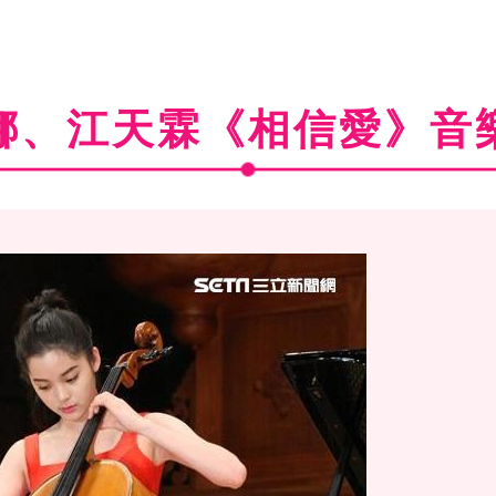
娜、江天霖《相信愛》音