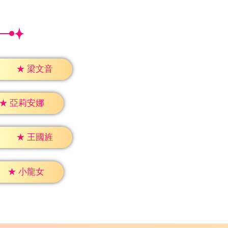
★
梁文音
★
亞莉安娜
★
王國旌
★
小龍女