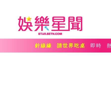
針線緣
請世界吃桌
即時