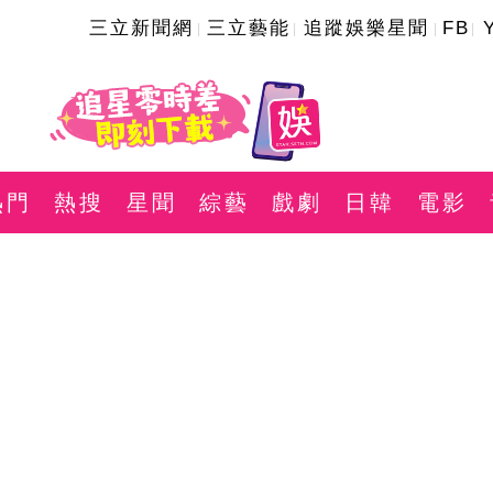
三立新聞網
三立藝能
追蹤娛樂星聞
FB
熱門
熱搜
星聞
綜藝
戲劇
日韓
電影