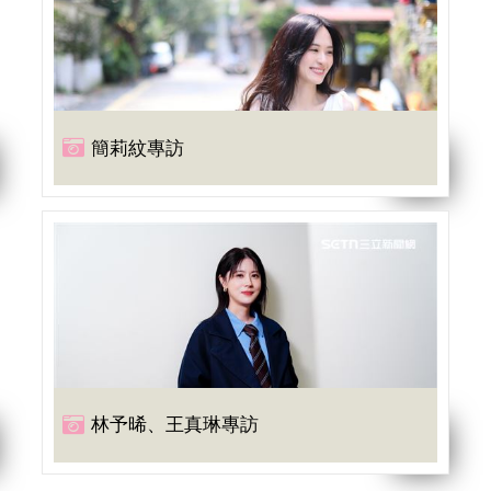
簡莉紋專訪
林予晞、王真琳專訪