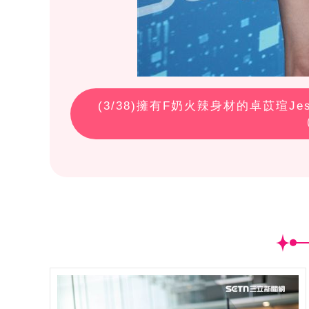
(
3
/38)擁有F奶火辣身材的卓苡瑄J