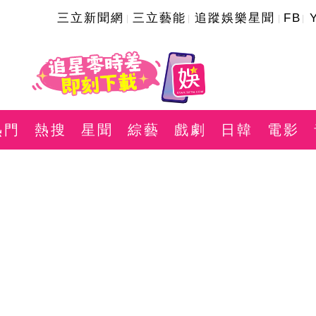
三立新聞網
三立藝能
追蹤娛樂星聞
FB
熱門
熱搜
星聞
綜藝
戲劇
日韓
電影