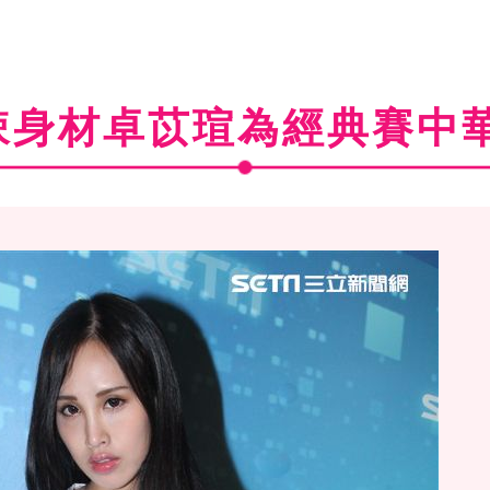
辣身材卓苡瑄為經典賽中