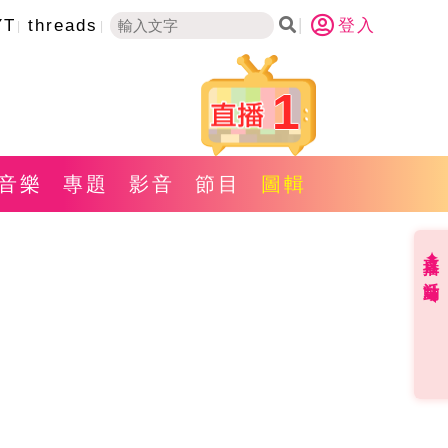
YT
threads
登入
1
音樂
專題
影音
節目
圖輯
直播✦活動