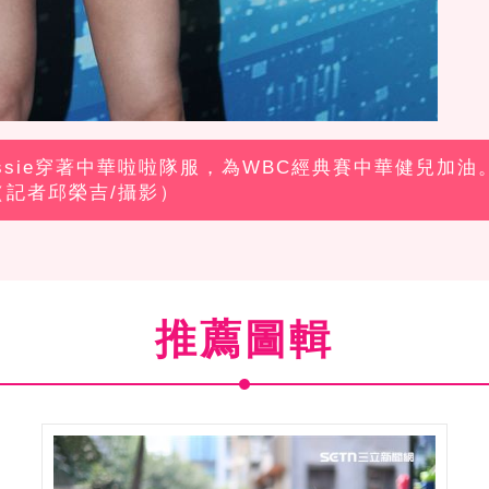
essie穿著中華啦啦隊服，為WBC經典賽中華健兒加油
（記者邱榮吉/攝影）
推薦圖輯