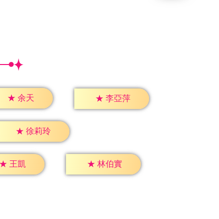
★
余天
★
李亞萍
★
徐莉玲
★
王凱
★
林伯實