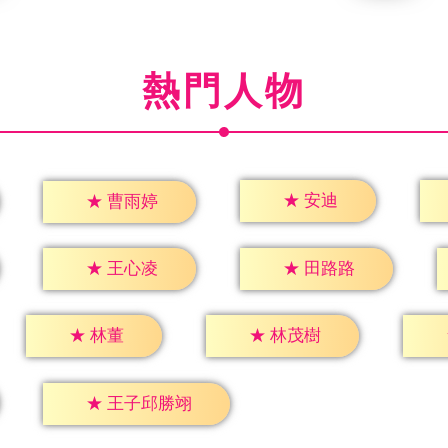
熱門人物
★
安迪
★
曹雨婷
★
王心凌
★
田路路
★
林董
★
林茂樹
★
王子邱勝翊