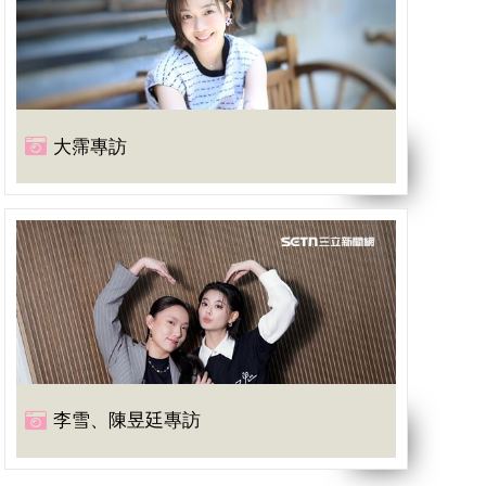
大霈專訪
李雪、陳昱廷專訪