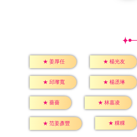
★
姜厚任
★
楊光友
★
邱瓈寬
★
楊丞琳
★
薔薔
★
林嘉凌
★
粿粿
★
范姜彥豐