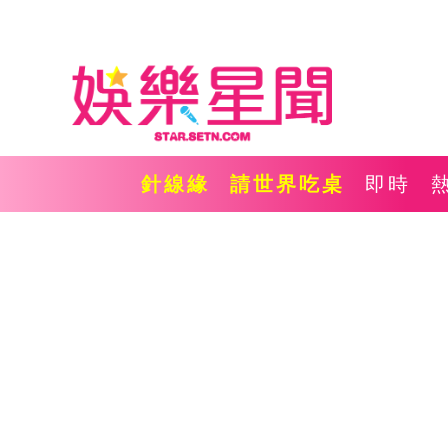
針線緣
請世界吃桌
即時