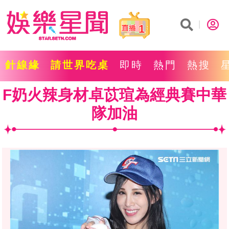
1
針線緣
請世界吃桌
即時
熱門
熱搜
F奶火辣身材卓苡瑄為經典賽中華
隊加油