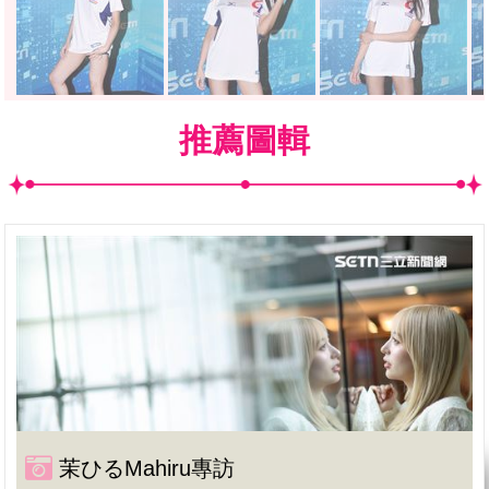
推薦圖輯
茉ひるMahiru專訪