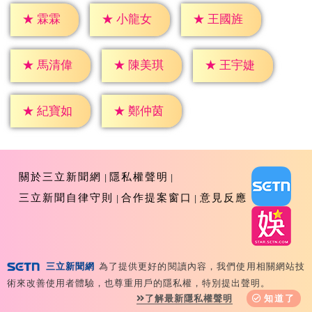
★
霖霖
★
小龍女
★
王國旌
★
馬清偉
★
陳美琪
★
王宇婕
★
紀寶如
★
鄭仲茵
關於三立新聞網
隱私權聲明
三立新聞自律守則
合作提案窗口
意見反應
三立新聞網
為了提供更好的閱讀內容，我們使用相關網站技
Copyright ©2026 Sanlih E-Television All Rights
術來改善使用者體驗，也尊重用戶的隱私權，特別提出聲明。
Reserved 版權所有 盜用必究 台北市內湖區舊宗路一段159
了解最新隱私權聲明
知道了
號 02-8792-8888