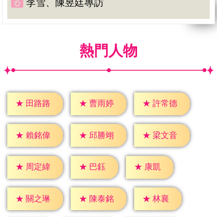
李雪、陳昱廷專訪
熱門人物
★
田路路
★
曹雨婷
★
許常德
★
賴銘偉
★
邱勝翊
★
梁文音
★
巴鈺
★
康凱
★
周定緯
★
林襄
★
關之琳
★
陳泰銘