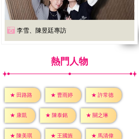
李雪、陳昱廷專訪
熱門人物
★
田路路
★
曹雨婷
★
許常德
★
康凱
★
陳泰銘
★
關之琳
★
陳美琪
★
王國旌
★
馬清偉