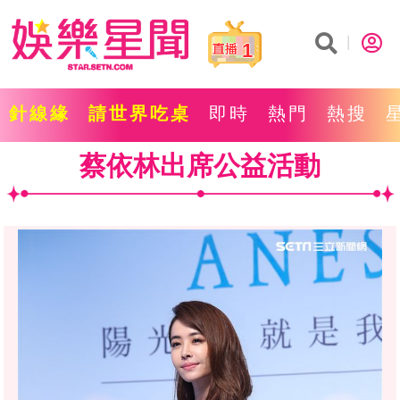
1
針線緣
請世界吃桌
即時
熱門
熱搜
蔡依林出席公益活動