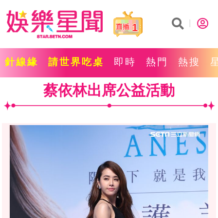
1
針線緣
請世界吃桌
即時
熱門
熱搜
蔡依林出席公益活動