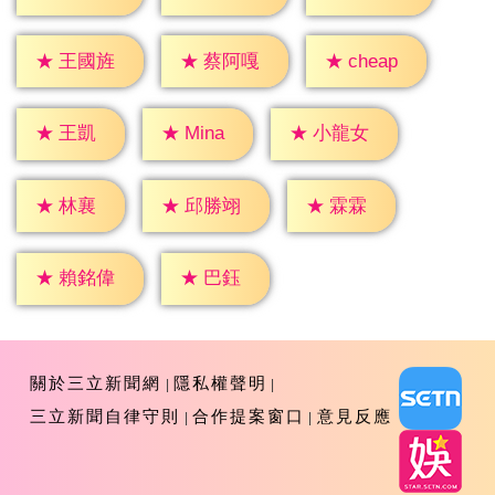
★
cheap
★
王國旌
★
蔡阿嘎
★
王凱
★
Mina
★
小龍女
★
林襄
★
霖霖
★
邱勝翊
★
巴鈺
★
賴銘偉
關於三立新聞網
隱私權聲明
三立新聞自律守則
合作提案窗口
意見反應