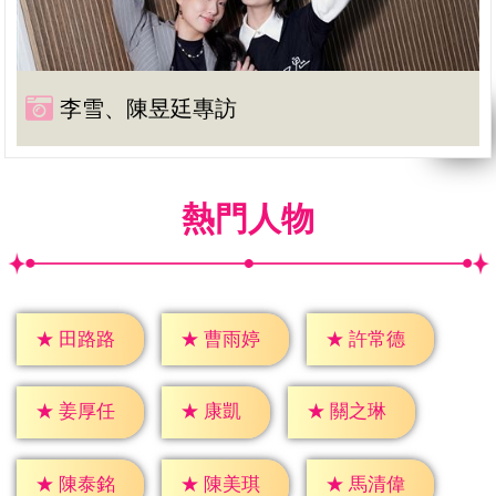
李雪、陳昱廷專訪
熱門人物
★
田路路
★
曹雨婷
★
許常德
★
康凱
★
姜厚任
★
關之琳
★
陳泰銘
★
陳美琪
★
馬清偉