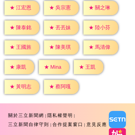
★
江宏恩
★
吳宗憲
★
關之琳
★
陳泰銘
★
丟丟妹
★
陸小芬
★
王國旌
★
陳美琪
★
馬清偉
★
康凱
★
王凱
★
Mina
★
黃明志
★
蔡阿嘎
關於三立新聞網
隱私權聲明
三立新聞自律守則
合作提案窗口
意見反應