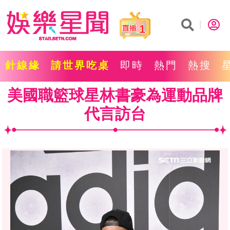
1
針線緣
請世界吃桌
即時
熱門
熱搜
美國職籃球星林書豪為運動品牌
代言訪台