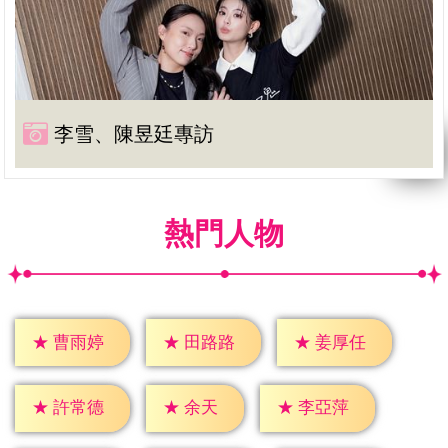
李雪、陳昱廷專訪
熱門人物
★
曹雨婷
★
田路路
★
姜厚任
★
余天
★
許常德
★
李亞萍