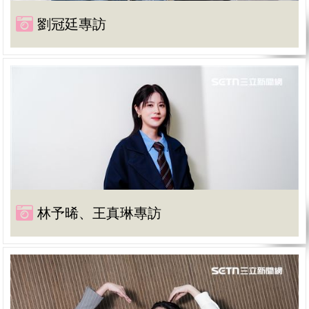
劉冠廷專訪
林予晞、王真琳專訪