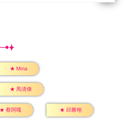
★
Mina
★
馬清偉
★
蔡阿嘎
★
邱勝翊