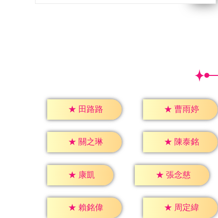
★
田路路
★
曹雨婷
★
關之琳
★
陳泰銘
★
康凱
★
張念慈
★
賴銘偉
★
周定緯