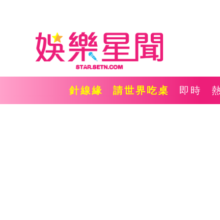
針線緣
請世界吃桌
即時