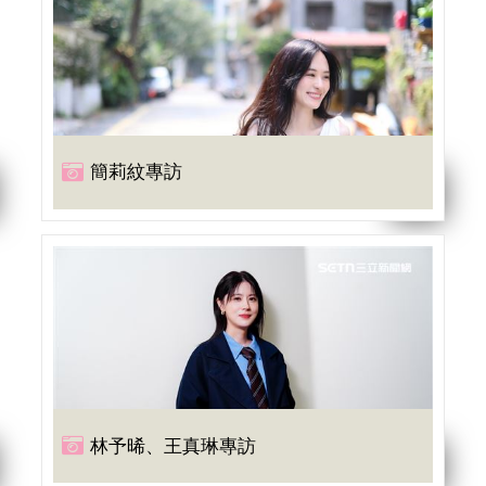
簡莉紋專訪
林予晞、王真琳專訪