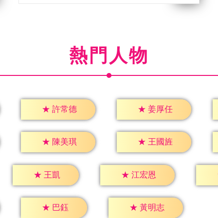
熱門人物
★
許常德
★
姜厚任
★
陳美琪
★
王國旌
★
王凱
★
江宏恩
★
巴鈺
★
黃明志