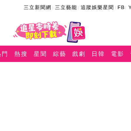
三立新聞網
三立藝能
追蹤娛樂星聞
FB
熱門
熱搜
星聞
綜藝
戲劇
日韓
電影