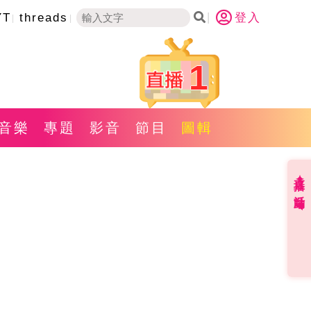
YT
threads
登入
1
音樂
專題
影音
節目
圖輯
直播✦活動