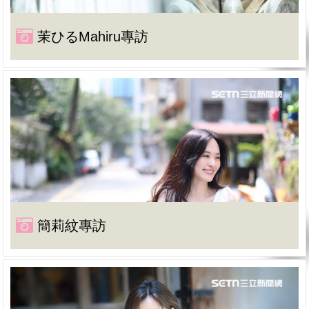
茉ひるMahiru專訪
簡莉紋專訪