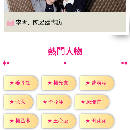
李雪、陳昱廷專訪
熱門人物
★
姜厚任
★
楊光友
★
曹雨婷
★
余天
★
李亞萍
★
邱瓈寬
★
楊丞琳
★
王心凌
★
田路路