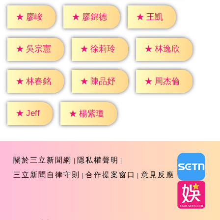
★
廖峻
★
王凱
★
廖錦德
★
吳宗憲
★
徐莉玲
★
林逸欣
★
林春銘
★
陳品妤
★
周杰倫
★
Jeff
★
楊紫瓊
關於三立新聞網
隱私權聲明
三立新聞自律守則
合作提案窗口
意見反應