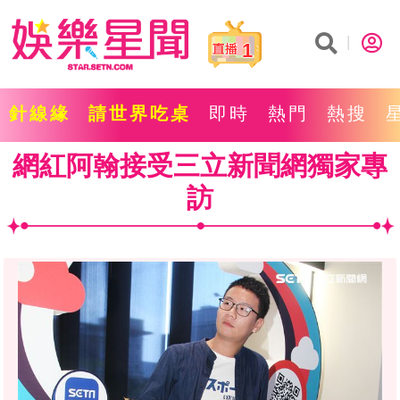
1
針線緣
請世界吃桌
即時
熱門
熱搜
網紅阿翰接受三立新聞網獨家專
訪