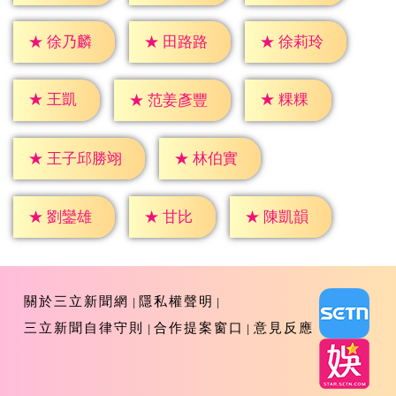
★
徐乃麟
★
田路路
★
徐莉玲
★
王凱
★
粿粿
★
范姜彥豐
★
林伯實
★
王子邱勝翊
★
甘比
★
劉鑾雄
★
陳凱韻
關於三立新聞網
隱私權聲明
三立新聞自律守則
合作提案窗口
意見反應