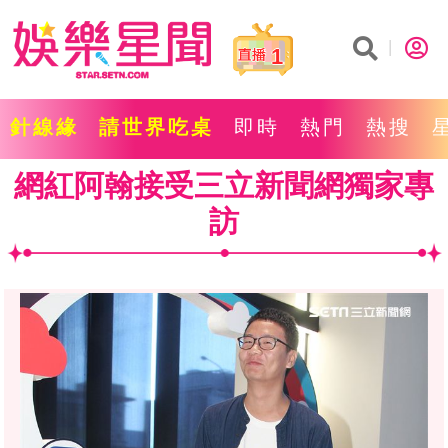
1
針線緣
請世界吃桌
即時
熱門
熱搜
網紅阿翰接受三立新聞網獨家專
訪