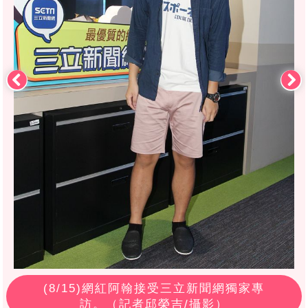
(
8
/15)網紅阿翰接受三立新聞網獨家專
訪。（記者邱榮吉/攝影）