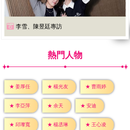
李雪、陳昱廷專訪
熱門人物
★
姜厚任
★
楊光友
★
曹雨婷
★
余天
★
安迪
★
李亞萍
★
邱瓈寬
★
楊丞琳
★
王心凌