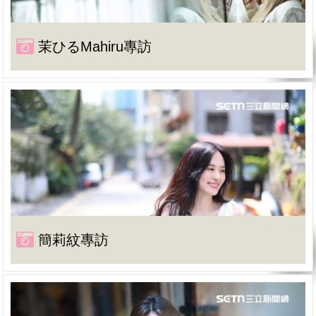
茉ひるMahiru專訪
簡莉紋專訪