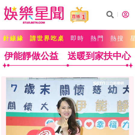
1
針線緣
請世界吃桌
即時
熱門
熱搜
伊能靜做公益 送暖到家扶中心