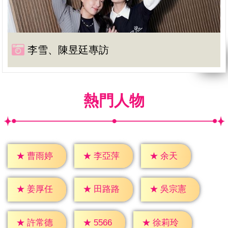
李雪、陳昱廷專訪
熱門人物
★
余天
★
曹雨婷
★
李亞萍
★
姜厚任
★
田路路
★
吳宗憲
★
5566
★
許常德
★
徐莉玲