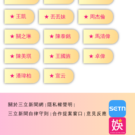
★
王凱
★
丟丟妹
★
周杰倫
★
關之琳
★
陳泰銘
★
馬清偉
★
卓偉
★
陳美琪
★
王國旌
★
宣云
★
潘瑋柏
關於三立新聞網
隱私權聲明
三立新聞自律守則
合作提案窗口
意見反應