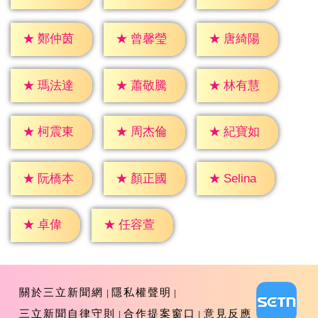
★
鄭仲茵
★
曾馨瑩
★
唐綺陽
★
瑪法達
★
蕭敬騰
★
林有慧
★
柯震東
★
周杰倫
★
紀寶如
★
Selina
★
阮橋本
★
顏正國
★
卓偉
★
任容萱
關於三立新聞網
隱私權聲明
三立新聞自律守則
合作提案窗口
意見反應