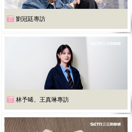
劉冠廷專訪
林予晞、王真琳專訪