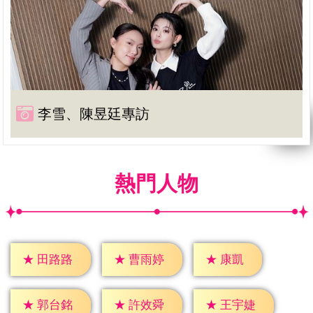
李雪、陳昱廷專訪
熱門人物
★
康凱
★
田路路
★
曹雨婷
★
郭台銘
★
許效舜
★
王宇婕