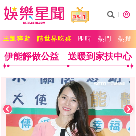
1
王凱猝逝
請世界吃桌
即時
熱門
熱搜
伊能靜做公益 送暖到家扶中心