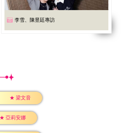
李雪、陳昱廷專訪
★
梁文音
★
亞莉安娜