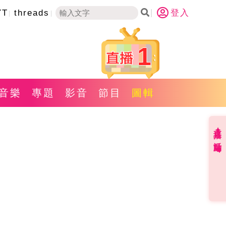
YT
threads
登入
1
音樂
專題
影音
節目
圖輯
直播✦活動