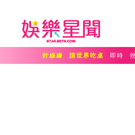
針線緣
請世界吃桌
即時