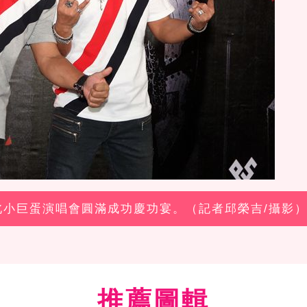
台北小巨蛋演唱會圓滿成功慶功宴。（記者邱榮吉/攝影
推薦圖輯