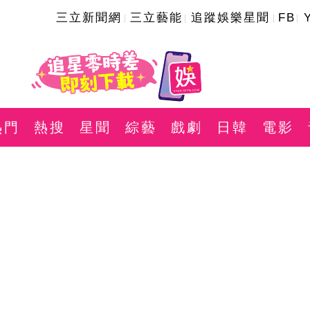
三立新聞網
三立藝能
追蹤娛樂星聞
FB
熱門
熱搜
星聞
綜藝
戲劇
日韓
電影