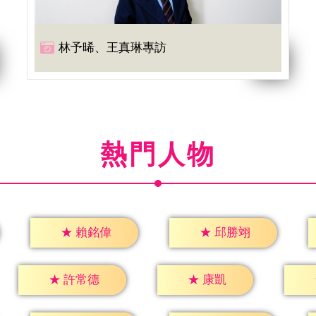
林予晞、王真琳專訪
熱門人物
★
賴銘偉
★
邱勝翊
★
康凱
★
許常德