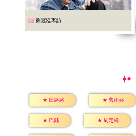
劉冠廷專訪
★
田路路
★
曹雨婷
★
巴鈺
★
周定緯