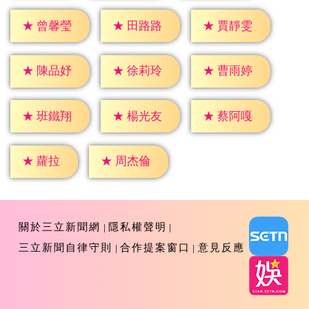
★
曾馨瑩
★
田路路
★
賈靜雯
★
陳品妤
★
徐莉玲
★
曹雨婷
★
班鐵翔
★
楊光友
★
蔡阿嘎
★
蘿拉
★
周杰倫
關於三立新聞網
隱私權聲明
三立新聞自律守則
合作提案窗口
意見反應