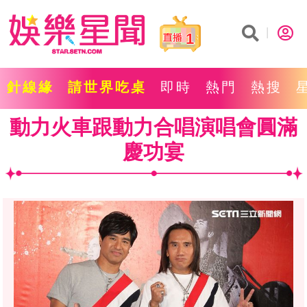
1
針線緣
請世界吃桌
即時
熱門
熱搜
動力火車跟動力合唱演唱會圓滿
慶功宴