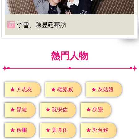
李雪、陳昱廷專訪
熱門人物
★
方志友
★
楊銘威
★
灰姑娘
★
昆凌
★
狄鶯
★
孫安佐
★
孫鵬
★
姜厚任
★
郭台銘