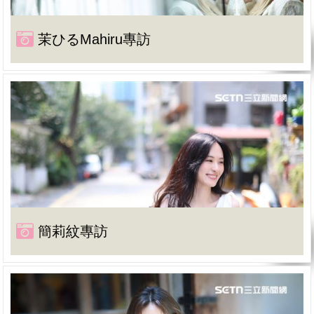
茉ひるMahiru專訪
簡莉紋專訪