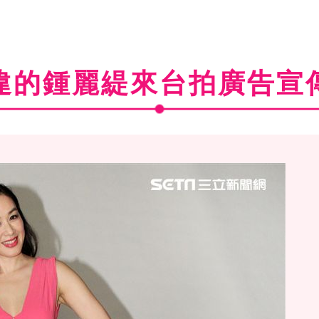
違的鍾麗緹來台拍廣告宣