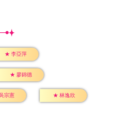
★
李亞萍
★
廖錦德
吳宗憲
★
林逸欣