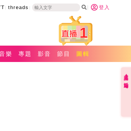
YT
threads
登入
1
音樂
專題
影音
節目
圖輯
直播✦活動