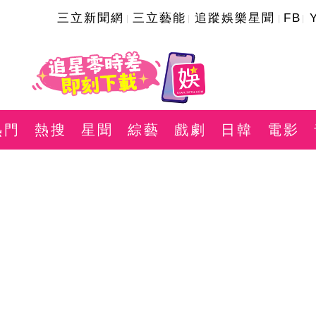
三立新聞網
三立藝能
追蹤娛樂星聞
FB
熱門
熱搜
星聞
綜藝
戲劇
日韓
電影