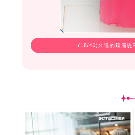
(
18
/40)久違的鍾麗