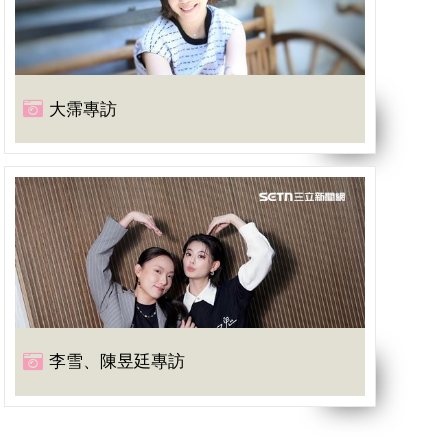
大霈專訪
李雪、陳昱廷專訪