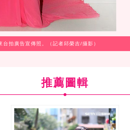
緹來台拍廣告宣傳照。（記者邱榮吉/攝影）
推薦圖輯