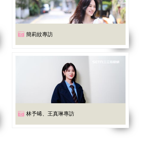
簡莉紋專訪
林予晞、王真琳專訪