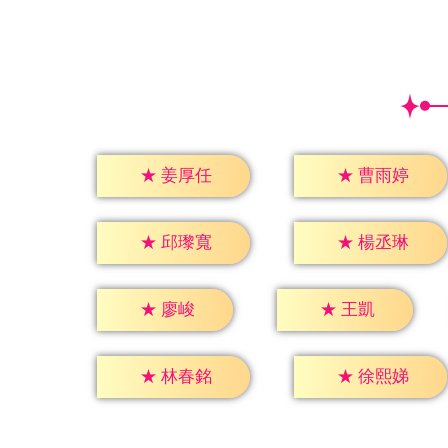
★
姜厚任
★
曹雨婷
★
邱瓈寬
★
楊丞琳
★
廖峻
★
王凱
★
林春銘
★
徐熙娣