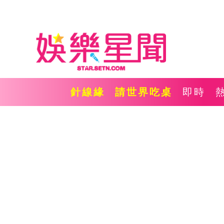
針線緣
請世界吃桌
即時