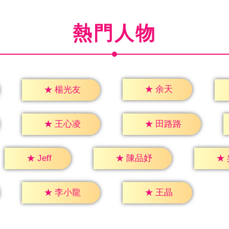
熱門人物
★
余天
★
楊光友
★
王心凌
★
田路路
★
Jeff
★
陳品妤
★
★
王晶
★
李小龍